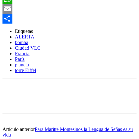
WhatsApp
Email
Compartir
Etiquetas
ALERTA
bomba
Ciudad VLC
Francia
París
planeta
torre Eiffel
Artículo anterior
Para Maritte Montesinos la Lengua de Señas es su
vida