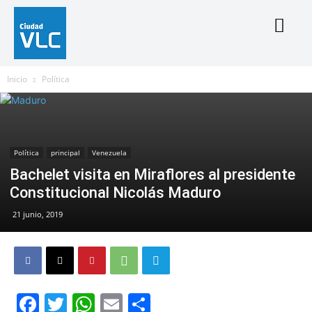
Inicio
Política
Política
principal
Venezuela
Bachelet visita en Miraflores al presidente
Constitucional Nicolás Maduro
21 junio, 2019
Facebook
Twitter
WhatsApp
Email
Compartir