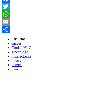
Facebook
Twitter
WhatsApp
Email
Compartir
Etiquetas
cáncer
Ciudad VLC
ginecologo
histerectomia
miomas
pelvico
utero