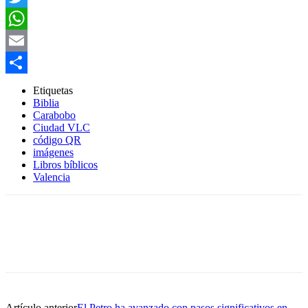
Twitter
WhatsApp
Email
Compartir
Etiquetas
Biblia
Carabobo
Ciudad VLC
código QR
imágenes
Libros bíblicos
Valencia
Artículo anterior
El Petro ha avanzado con pasos significativos en