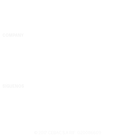
COMPANY
Complejo Editorial Batalla de Carabobo, S.A. Av. Uslar
entre Lara y Michelena, Complejo Editorial Batalla de
Carabobo, municipio Valencia - Carabobo RIF:
G200116609
SÍGUENOS
© 2017 CEBAC S.A RIF: G200116609