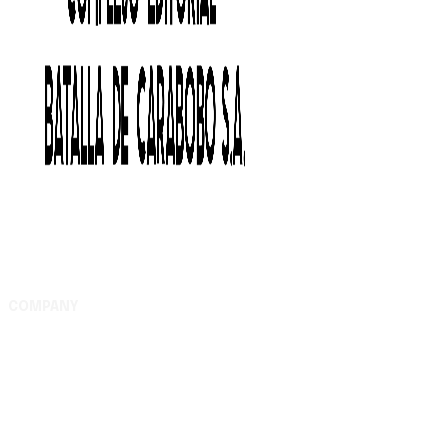
COMPANY
Complejo Editorial Batalla de Carabobo, S.A. Av. Uslar
entre Lara y Michelena, Complejo Editorial Batalla de
Carabobo, municipio Valencia - Carabobo RIF:
G200116609