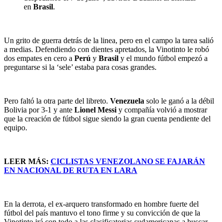
en
Brasil
.
Un grito de guerra detrás de la linea, pero en el campo la tarea salió
a medias. Defendiendo con dientes apretados, la Vinotinto le robó
dos empates en cero a
Perú
y
Brasil
y el mundo fútbol empezó a
preguntarse si la ‘sele’ estaba para cosas grandes.
Pero faltó la otra parte del libreto.
Venezuela
solo le ganó a la débil
Bolivia por 3-1 y ante
Lionel Messi
y compañía volvió a mostrar
que la creación de fútbol sigue siendo la gran cuenta pendiente del
equipo.
LEER MÁS:
CICLISTAS VENEZOLANO SE FAJARÁN
EN NACIONAL DE RUTA EN LARA
En la derrota, el ex-arquero transformado en hombre fuerte del
fútbol del país mantuvo el tono firme y su convicción de que la
Vinotinto irá con todo a las clasificatorias sudamericanas a buscar