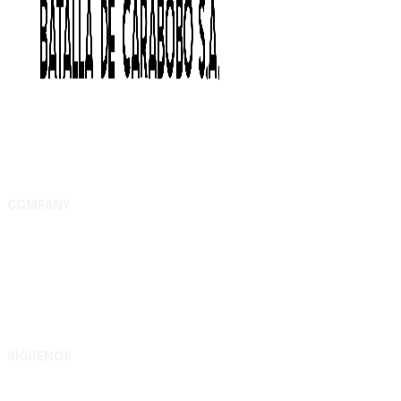
COMPANY
Complejo Editorial Batalla de Carabobo, S.A. Av. Uslar
entre Lara y Michelena, Complejo Editorial Batalla de
Carabobo, municipio Valencia - Carabobo RIF:
G200116609
SÍGUENOS