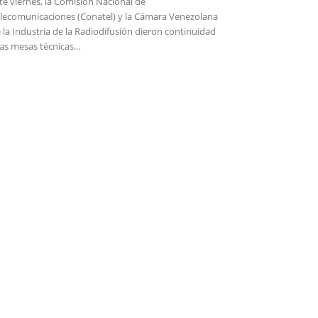
te viernes, la Comisión Nacional de
lecomunicaciones (Conatel) y la Cámara Venezolana
 la Industria de la Radiodifusión dieron continuidad
las mesas técnicas...