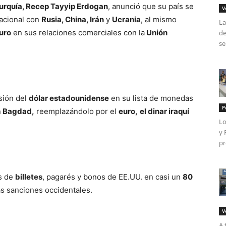
urquía, Recep Tayyip Erdogan
, anunció que su país se
V
acional con
Rusia, China, Irán
y
Ucrania
, al mismo
La
uro
en sus relaciones comerciales con la
Unión
de
se
sión del
dólar estadounidense
en su lista de monedas
P
n
Bagdad,
reemplazándolo por el
euro,
el dinar iraquí
Lo
y 
pr
s de
billetes
, pagarés y bonos de EE.UU. en casi un
80
as sanciones occidentales.
V
A 