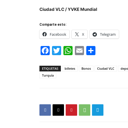
Ciudad VLC / YVKE Mundial
Comparte esto:
Facebook
X
Telegram
Facebook
Twitter
WhatsApp
Email
Compar
ETIQUETAS
billetes
Bonos
Ciudad VLC
depo
Turquía