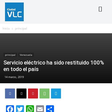
Inicio
principal
principal
Venezuela
Servicio eléctrico ha sido restituido 100%
en todo el país
14 marzo, 2019
Facebook
Twitter
WhatsApp
Email
Compartir