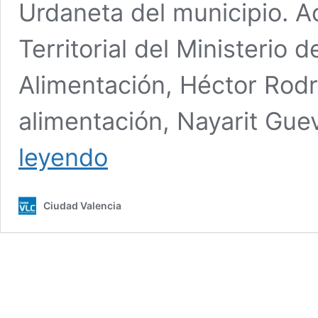
Urdaneta del municipio. A
Territorial del Ministerio 
Alimentación, Héctor Rodrí
alimentación, Nayarit Guev
Valencia:
leyendo
Reinauguran
Abasto
PDVAL
Ciudad Valencia
de
Flor
Amarillo
de
la
parroquia
Rafael
Urdaneta