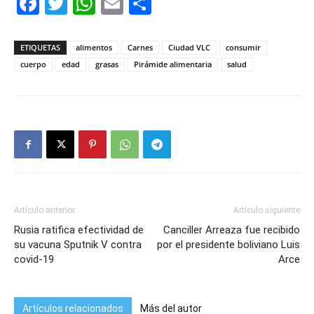
Facebook
Twitter
WhatsApp
Email
Compartir
ETIQUETAS
alimentos
Carnes
Ciudad VLC
consumir
cuerpo
edad
grasas
Pirámide alimentaria
salud
Artículo anterior
Artículo siguiente
Rusia ratifica efectividad de
Canciller Arreaza fue recibido
su vacuna Sputnik V contra
por el presidente boliviano Luis
covid-19
Arce
Artículos relacionados
Más del autor