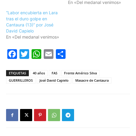
En «Del medanal venimos»
“Labor encubierta en Lara
tras el duro golpe en
Cantaura (13)” por José
David Capielo
En «Del medanal venimos»
Facebook
Twitter
WhatsApp
Email
Compartir
ETIQUETAS
40 años
FAS
Frente Américo Silva
GUERRILLEROS
José David Capielo
Masacre de Cantaura