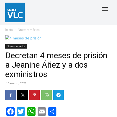
Inicio
Nuestramérica
Nuestramérica
Decretan 4 meses de prisión
a Jeanine Áñez y a dos
exministros
15 marzo, 2021
Facebook
Twitter
WhatsApp
Email
Compartir