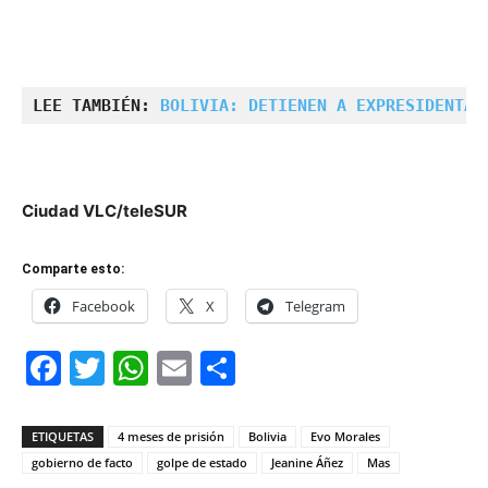
LEE TAMBIÉN: 
BOLIVIA: DETIENEN A EXPRESIDENTA 
Ciudad VLC/teleSUR
Comparte esto:
Facebook
X
Telegram
Facebook
Twitter
WhatsApp
Email
Compartir
ETIQUETAS
4 meses de prisión
Bolivia
Evo Morales
gobierno de facto
golpe de estado
Jeanine Áñez
Mas