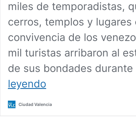
miles de temporadistas, qu
cerros, templos y lugares 
convivencia de los venez
mil turistas arribaron al e
de sus bondades durante
Estos
leyendo
son
los
destinos
Ciudad Valencia
turísticos
más
visitados
en
Venezuela