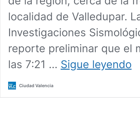
de la región, cerca de la 
localidad de Valledupar. 
Investigaciones Sismológi
reporte preliminar que el 
Rep
las 7:21 …
Sigue leyendo
sis
de
mag
Ciudad Valencia
4,3
en
el
est
Zuli