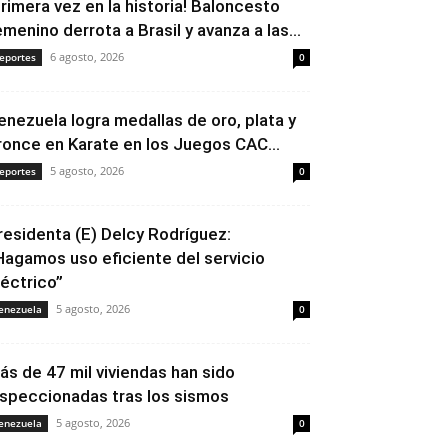
Primera vez en la historia! Baloncesto
emenino derrota a Brasil y avanza a las...
6 agosto, 2026
eportes
0
enezuela logra medallas de oro, plata y
ronce en Karate en los Juegos CAC...
5 agosto, 2026
eportes
0
residenta (E) Delcy Rodríguez:
Hagamos uso eficiente del servicio
léctrico”
5 agosto, 2026
enezuela
0
ás de 47 mil viviendas han sido
nspeccionadas tras los sismos
5 agosto, 2026
enezuela
0