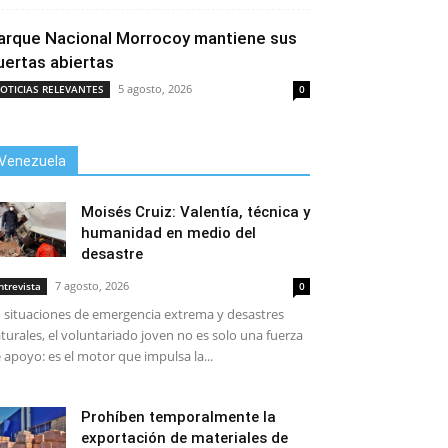
arque Nacional Morrocoy mantiene sus
uertas abiertas
5 agosto, 2026
OTICIAS RELEVANTES
0
Venezuela
Moisés Cruiz: Valentía, técnica y
humanidad en medio del
desastre
7 agosto, 2026
ntrevista
0
 situaciones de emergencia extrema y desastres
turales, el voluntariado joven no es solo una fuerza
 apoyo: es el motor que impulsa la...
Prohíben temporalmente la
exportación de materiales de