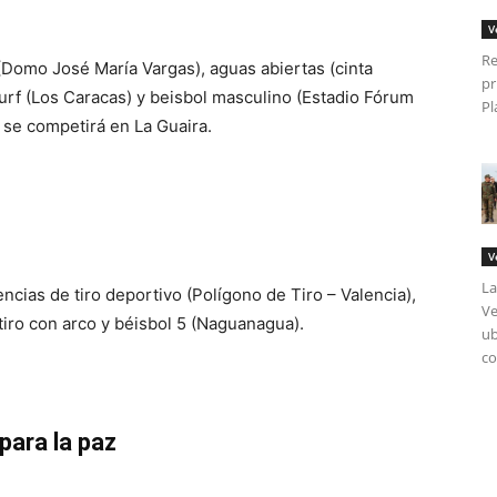
V
Re
omo José María Vargas), aguas abiertas (cinta
pr
surf (Los Caracas) y beisbol masculino (Estadio Fórum
Pl
 se competirá en La Guaira.
V
La
ncias de tiro deportivo (Polígono de Tiro – Valencia),
Ve
tiro con arco y béisbol 5 (Naguanagua).
ub
co
para la paz