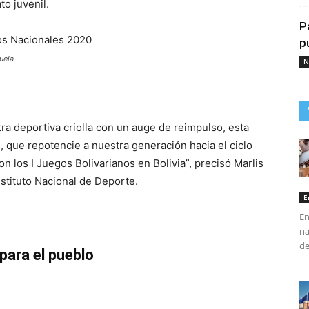
to juvenil.
P
p
uela
N
ra deportiva criolla con un auge de reimpulso, esta
 que repotencie a nuestra generación hacia el ciclo
n los I Juegos Bolivarianos en Bolivia”, precisó Marlis
nstituto Nacional de Deporte.
E
En
na
de
para el pueblo