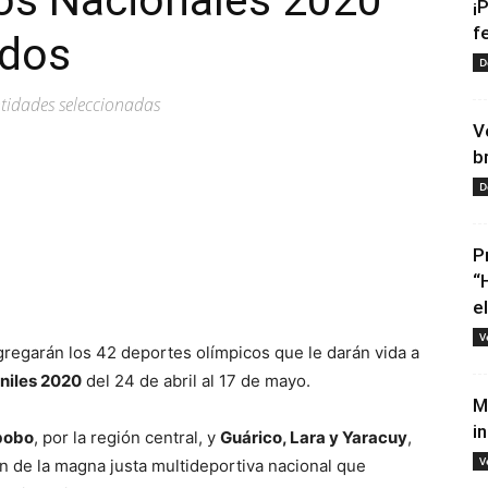
os Nacionales 2020
¡
f
ados
D
entidades seleccionadas
V
b
D
P
“
tir
e
V
ngregarán los 42 deportes olímpicos que le darán vida a
niles 2020
del 24 de abril al 17 de mayo.
M
i
abobo
, por la región central, y
Guárico, Lara y Yaracuy
,
V
n de la magna justa multideportiva nacional que