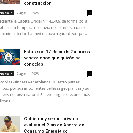
construcción
7 agosto, 2026
enezuela
0
diante la Gaceta Oficial N.° 43.409, se formalizó la
ohibición temporal del envío de insumos hacia el
rcado exterior. La medida busca garantizar que...
Estos son 12 Récords Guinness
venezolanos que quizás no
conocías
7 agosto, 2026
enezuela
0
cords Guinness venezolanos. Nuestro país es
moso por sus imponentes bellezas geográficas y su
mensa riqueza natural. Sin embargo, el recurso más
lioso de...
Gobierno y sector privado
evalúan el Plan de Ahorro de
Consumo Energético