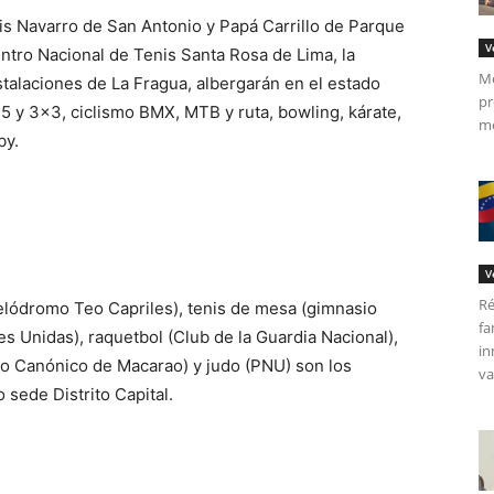
s Navarro de San Antonio y Papá Carrillo de Parque
V
ntro Nacional de Tenis Santa Rosa de Lima, la
Me
stalaciones de La Fragua, albergarán en el estado
pr
 y 3×3, ciclismo BMX, MTB y ruta, bowling, kárate,
me
by.
V
Ré
velódromo Teo Capriles), tenis de mesa (gimnasio
fa
s Unidas), raquetbol (Club de la Guardia Nacional),
in
no Canónico de Macarao) y judo (PNU) son los
va
sede Distrito Capital.