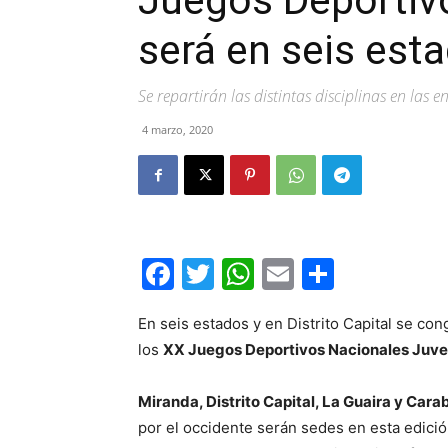
Juegos Deportiv
será en seis est
Se repartirán las distintas disciplinas en las 
4 marzo, 2020
Facebook
Twitter
WhatsApp
Email
Compar
En seis estados y en Distrito Capital se co
los
XX Juegos Deportivos Nacionales Juve
Miranda, Distrito Capital, La Guaira y Car
por el occidente serán sedes en esta edició