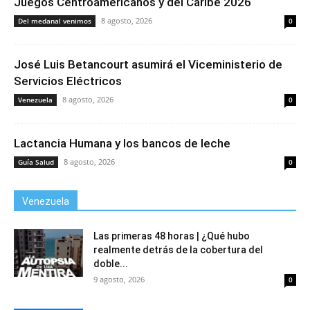
Juegos Centroamericanos y del Caribe 2026
8 agosto, 2026
Del medanal venimos
0
José Luis Betancourt asumirá el Viceministerio de
Servicios Eléctricos
8 agosto, 2026
Venezuela
0
Lactancia Humana y los bancos de leche
8 agosto, 2026
Guía Salud
0
Venezuela
Las primeras 48 horas | ¿Qué hubo
realmente detrás de la cobertura del
doble...
9 agosto, 2026
0