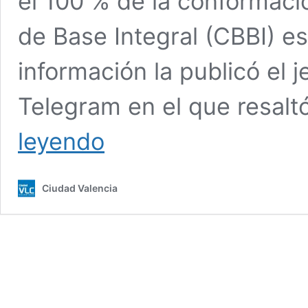
el 100 % de la conformaci
de Base Integral (CBBI) e
información la publicó el 
Telegram en el que resaltó
Presidente
leyendo
Maduro
exhorta
al
Ciudad Valencia
pueblo
a
activar
el
100
%
de
los
CBBI