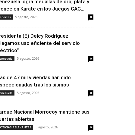
enezuela logra medallas de oro, plata y
ronce en Karate en los Juegos CAC...
5 agosto, 2026
eportes
0
residenta (E) Delcy Rodríguez:
Hagamos uso eficiente del servicio
léctrico”
5 agosto, 2026
enezuela
0
ás de 47 mil viviendas han sido
nspeccionadas tras los sismos
5 agosto, 2026
enezuela
0
arque Nacional Morrocoy mantiene sus
uertas abiertas
5 agosto, 2026
OTICIAS RELEVANTES
0