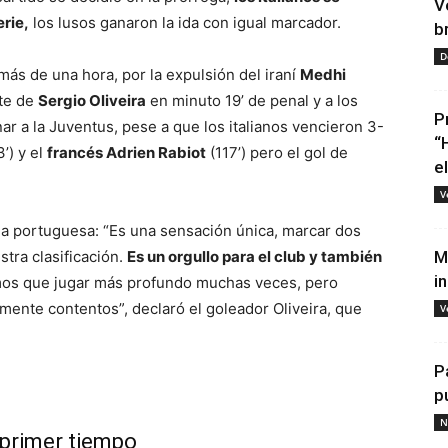
V
erie,
los lusos ganaron la ida con igual marcador.
b
D
ás de una hora, por la expulsión del iraní
Medhi
ete de
Sergio Oliveira
en minuto 19’ de penal y a los
P
nar a la Juventus, pese a que los italianos vencieron 3-
“
3’) y el
francés Adrien Rabiot
(117’) pero el gol de
e
V
ria portuguesa: “Es una sensación única, marcar dos
tra clasificación.
Es un orgullo para el club y también
M
i
mos que jugar más profundo muchas veces, pero
ente contentos”, declaró el goleador Oliveira, que
V
P
p
N
 primer tiempo