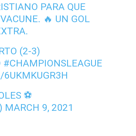
ISTIANO PARA QUE
 VACUNE. 🔥 UN GOL
EXTRA.
RTO (2-3)
O
#CHAMPIONSLEAGUE
M/6UKMKUGR3H
OLES ⚽️
)
MARCH 9, 2021