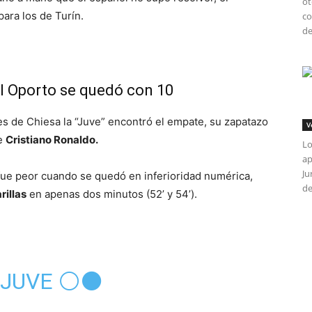
ot
ara los de Turín.
co
de
el Oporto se quedó con 10
ies de Chiesa la “Juve” encontró el empate, su zapatazo
V
de
Cristiano Ronaldo.
Lo
ap
Ju
 fue peor cuando se quedó en inferioridad numérica,
de
rillas
en apenas dos minutos (52’ y 54’).
JUVE ⚪️⚫️