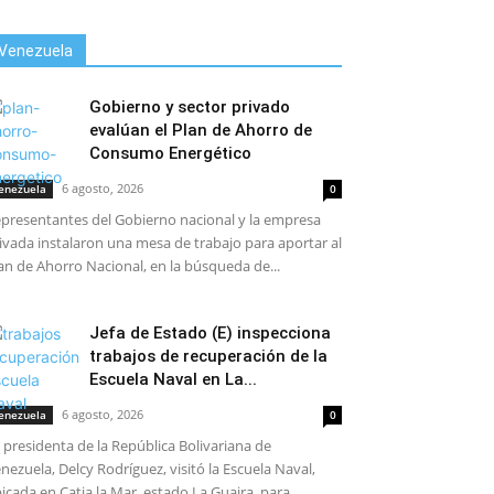
Venezuela
Gobierno y sector privado
evalúan el Plan de Ahorro de
Consumo Energético
6 agosto, 2026
enezuela
0
presentantes del Gobierno nacional y la empresa
ivada instalaron una mesa de trabajo para aportar al
an de Ahorro Nacional, en la búsqueda de...
Jefa de Estado (E) inspecciona
trabajos de recuperación de la
Escuela Naval en La...
6 agosto, 2026
enezuela
0
 presidenta de la República Bolivariana de
nezuela, Delcy Rodríguez, visitó la Escuela Naval,
icada en Catia la Mar, estado La Guaira, para