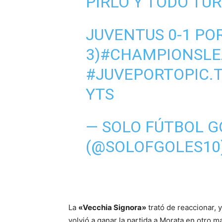
PIRLO Y TODO TURÍ
JUVENTUS 0-1 POR
3)
#CHAMPIONSLE
#JUVEPORTO
PIC.
YTS
— SOLO FÚTBOL G
(@SOLOFGOLES10
La
«Vecchia Signora»
trató de reaccionar, 
volvió a ganar la partida a Morata en otro 