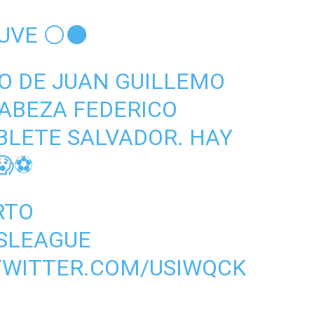
JUVE ⚪⚫
O DE JUAN GUILLEMO
ABEZA FEDERICO
BLETE SALVADOR. HAY
⚽️
RTO
SLEAGUE
TWITTER.COM/USIWQCK