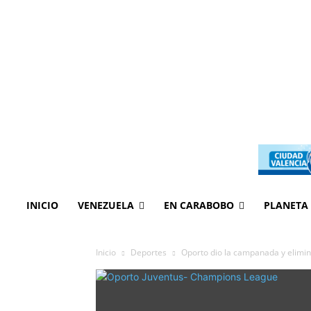
INICIO
VENEZUELA
EN CARABOBO
PLANETA
Inicio
Deportes
Oporto dio la campanada y elimi