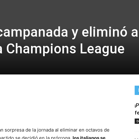
 campanada y eliminó a
la Champions League
¡
tir
f
D
an sorpresa de la jornada al eliminar en octavos de
partido se decidió en la prórroga,
los italianos se