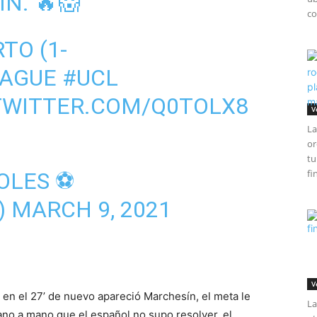
N. 🔥😱
co
TO (1-
AGUE
#UCL
TWITTER.COM/Q0TOLX8
V
La
or
tu
fi
OLES ⚽️
)
MARCH 9, 2021
V
y en el 27’ de nuevo apareció Marchesín, el meta le
La
mano a mano que el español no supo resolver, el