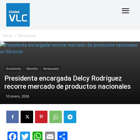
Inicio
Venezuela
Economía
Gestión
Venezuela
Presidenta encargada Delcy Rodríguez
recorre mercado de productos nacionales
10 enero, 2026
Facebook
Twitter
WhatsApp
Email
Compartir