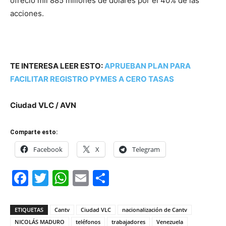
ofreció mil 885 millones de dólares por el 40% de las
acciones.
TE INTERESA LEER ESTO:
APRUEBAN PLAN PARA
FACILITAR REGISTRO PYMES A CERO TASAS
Ciudad VLC / AVN
Comparte esto:
Facebook
X
Telegram
Facebook
Twitter
WhatsApp
Email
Compartir
ETIQUETAS
Cantv
Ciudad VLC
nacionalización de Cantv
NICOLÁS MADURO
teléfonos
trabajadores
Venezuela