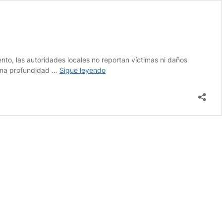
nto, las autoridades locales no reportan víctimas ni daños
Sismo
o una profundidad …
Sigue leyendo
de
magnitud
6,2
sacude
la
región
sur
de
Italia