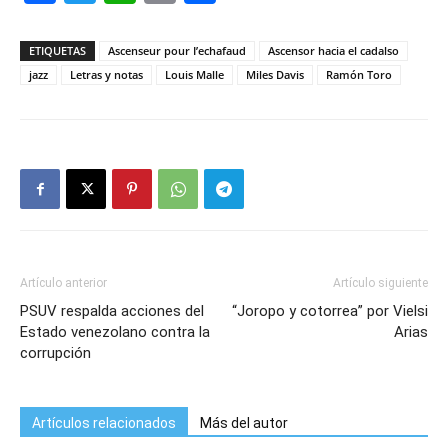
ETIQUETAS
Ascenseur pour I’echafaud
Ascensor hacia el cadalso
jazz
Letras y notas
Louis Malle
Miles Davis
Ramón Toro
Artículo anterior
Artículo siguiente
PSUV respalda acciones del
“Joropo y cotorrea” por Vielsi
Estado venezolano contra la
Arias
corrupción
Artículos relacionados
Más del autor