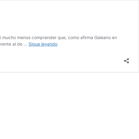
ad ni mucho menos comprender que, como afirma Galeano en
La
erente al de …
Sigue leyendo
cultura
como
parto
del
ser
humano
|
Arnaldo
Jiménez