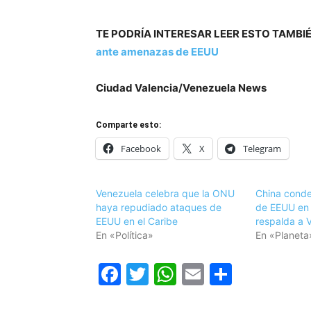
TE PODRÍA INTERESAR LEER ESTO TAMBI
ante amenazas de EEUU
Ciudad Valencia/Venezuela News
Comparte esto:
Facebook
X
Telegram
Venezuela celebra que la ONU
China conde
haya repudiado ataques de
de EEUU en 
EEUU en el Caribe
respalda a 
En «Política»
En «Planeta
Facebook
Twitter
WhatsApp
Email
Compar