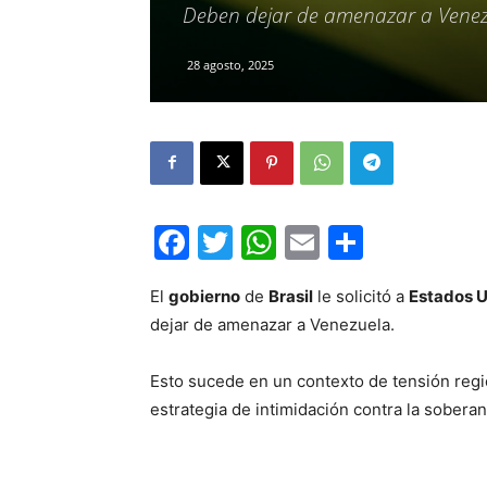
Deben dejar de amenazar a Vene
28 agosto, 2025
Facebook
Twitter
WhatsApp
Email
Compar
El
gobierno
de
Brasil
le solicitó a
Estados 
dejar de amenazar a Venezuela.
Esto sucede en un contexto de tensión reg
estrategia de intimidación contra la soberan