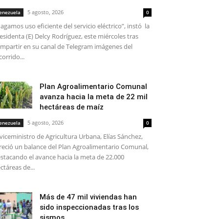
5 agosto, 2026
enezuela
0
agamos uso eficiente del servicio eléctrico”, instó la
esidenta (E) Delcy Rodríguez, este miércoles tras
mpartir en su canal de Telegram imágenes del
corrido...
Plan Agroalimentario Comunal
avanza hacia la meta de 22 mil
hectáreas de maíz
5 agosto, 2026
enezuela
0
 viceministro de Agricultura Urbana, Elías Sánchez,
reció un balance del Plan Agroalimentario Comunal,
stacando el avance hacia la meta de 22.000
ctáreas de...
Más de 47 mil viviendas han
sido inspeccionadas tras los
sismos