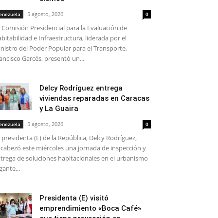
5 agosto, 2026
enezuela
0
 Comisión Presidencial para la Evaluación de
bitabilidad e Infraestructura, liderada por el
nistro del Poder Popular para el Transporte,
ancisco Garcés, presentó un...
Delcy Rodríguez entrega
viviendas reparadas en Caracas
y La Guaira
5 agosto, 2026
enezuela
0
 presidenta (E) de la República, Delcy Rodríguez,
cabezó este miércoles una jornada de inspección y
trega de soluciones habitacionales en el urbanismo
gante...
Presidenta (E) visitó
emprendimiento «Boca Café»