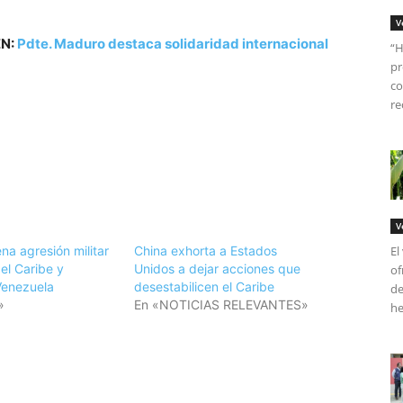
V
ÉN:
Pdte. Maduro destaca solidaridad internacional
“H
pr
co
re
V
na agresión militar
China exhorta a Estados
El
el Caribe y
Unidos a dejar acciones que
of
Venezuela
desestabilicen el Caribe
de
»
En «NOTICIAS RELEVANTES»
he
tir