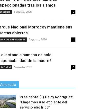
nspeccionadas tras los sismos
5 agosto, 2026
enezuela
0
arque Nacional Morrocoy mantiene sus
uertas abiertas
5 agosto, 2026
OTICIAS RELEVANTES
0
La lactancia humana es solo
esponsabilidad de la madre?
5 agosto, 2026
uía Salud
0
Venezuela
Presidenta (E) Delcy Rodríguez:
“Hagamos uso eficiente del
servicio eléctrico”