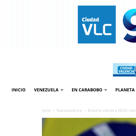
INICIO
VENEZUELA
EN CARABOBO
PLANETA
Inicio
Nuestramérica
Brasil le solicitó a EEUU ret