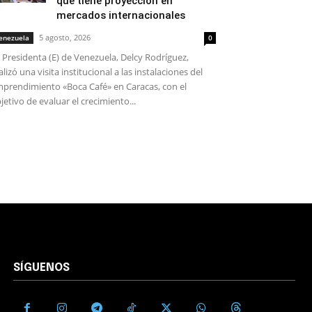
que tiene proyección en
mercados internacionales
5 agosto, 2026
enezuela
0
 Presidenta (E) de Venezuela, Delcy Rodríguez,
alizó una visita institucional a las instalaciones del
prendimiento «Boca Café» en Caracas, con el
jetivo de evaluar el crecimiento...
SÍGUENOS