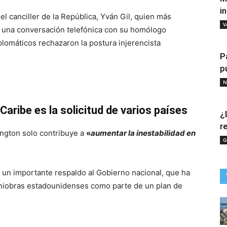
i
el canciller de la República, Yván Gil, quien más
V
 una conversación telefónica con su homólogo
plomáticos rechazaron la postura injerencista
P
p
N
 Caribe es la solicitud de varios países
¿
r
hington solo contribuye a
«
aumentar la inestabilidad en
G
a un importante respaldo al Gobierno nacional, que ha
niobras estadounidenses como parte de un plan de