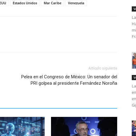
EUU
Estados Unidos
Mar Caribe
Venezuela
V
La
Ha
mi
Fr
Artículo siguiente
Pelea en el Congreso de México: Un senador del
V
PRI golpea al presidente Fernández Noroña
La
en
en
Gi