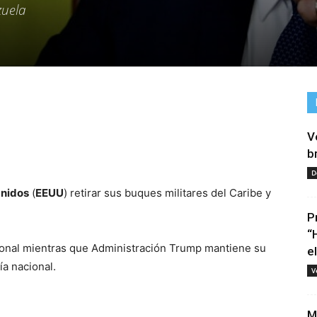
zuela
V
tir
b
D
Unidos
(
EEUU
) retirar sus buques militares del Caribe y
P
“
ional mientras que Administración Trump mantiene su
e
ía nacional.
V
M