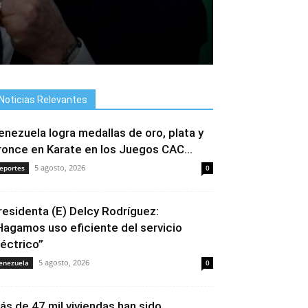
Noticias Relevantes
enezuela logra medallas de oro, plata y
ronce en Karate en los Juegos CAC...
5 agosto, 2026
eportes
0
residenta (E) Delcy Rodríguez:
Hagamos uso eficiente del servicio
léctrico”
5 agosto, 2026
enezuela
0
ás de 47 mil viviendas han sido