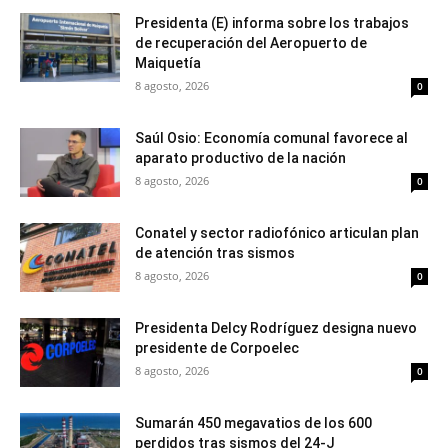
Presidenta (E) informa sobre los trabajos
de recuperación del Aeropuerto de
Maiquetía
8 agosto, 2026
0
Saúl Osio: Economía comunal favorece al
aparato productivo de la nación
8 agosto, 2026
0
Conatel y sector radiofónico articulan plan
de atención tras sismos
8 agosto, 2026
0
Presidenta Delcy Rodríguez designa nuevo
presidente de Corpoelec
8 agosto, 2026
0
Sumarán 450 megavatios de los 600
perdidos tras sismos del 24-J