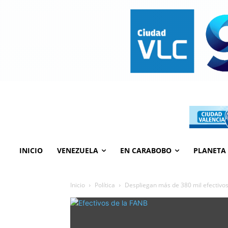
INICIO
VENEZUELA
EN CARABOBO
PLANETA
Inicio
Política
Despliegan más de 380 mil efectivos