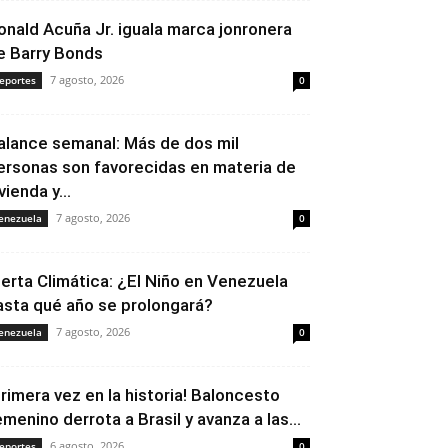
onald Acuña Jr. iguala marca jonronera
e Barry Bonds
7 agosto, 2026
eportes
0
alance semanal: Más de dos mil
ersonas son favorecidas en materia de
vienda y...
7 agosto, 2026
enezuela
0
lerta Climática: ¿El Niño en Venezuela
asta qué año se prolongará?
7 agosto, 2026
enezuela
0
Primera vez en la historia! Baloncesto
emenino derrota a Brasil y avanza a las...
6 agosto, 2026
eportes
0