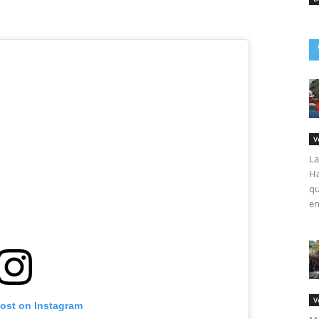
V
La
Ha
qu
en
V
post on Instagram