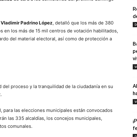
R
d
e Vladimir Padrino López
, detalló que los más de 380
D
s en los más de 15 mil centros de votación habilitados,
rdo del material electoral, así como de protección a
B
p
vi
V
A
d del proceso y la tranquilidad de la ciudadanía en su
h
.
V
l, para las elecciones municipales están convocados
rán las 335 alcaldías, los concejos municipales,
¡
itos comunales.
f
D