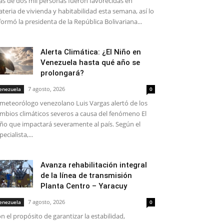
s de dos mil personas fueron favorecidas en
teria de vivienda y habitabilidad esta semana, así lo
formó la presidenta de la República Bolivariana...
Alerta Climática: ¿El Niño en
Venezuela hasta qué año se
prolongará?
7 agosto, 2026
enezuela
0
 meteorólogo venezolano Luis Vargas alertó de los
mbios climáticos severos a causa del fenómeno El
ño que impactará severamente al país. Según el
pecialista,...
Avanza rehabilitación integral
de la línea de transmisión
Planta Centro – Yaracuy
7 agosto, 2026
enezuela
0
n el propósito de garantizar la estabilidad,