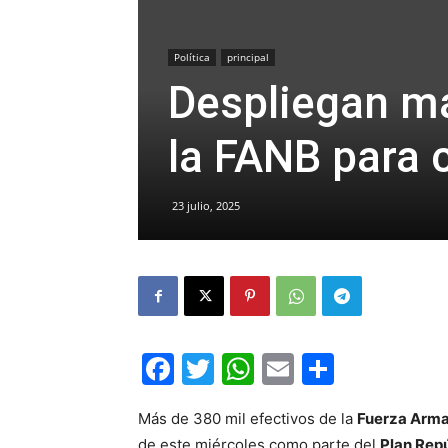
Política
principal
Despliegan má
la FANB para 
23 julio, 2025
Facebook
Twitter
WhatsApp
Email
Compar
Más de 380 mil efectivos de la
Fuerza Arma
de este miércoles como parte del
Plan Rep