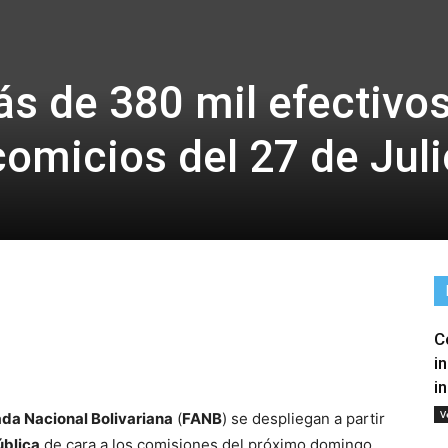
s de 380 mil efectivo
comicios del 27 de Juli
C
tir
i
i
V
da Nacional Bolivariana
(
FANB
) se despliegan a partir
ública
de cara a los comisiones del próximo domingo