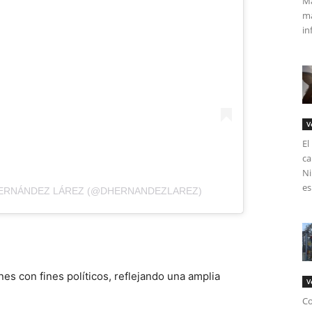
Má
ma
in
V
El
ca
Ni
es
HERNÁNDEZ LÁREZ (@DHERNANDEZLAREZ)
es con fines políticos, reflejando una amplia
V
Co