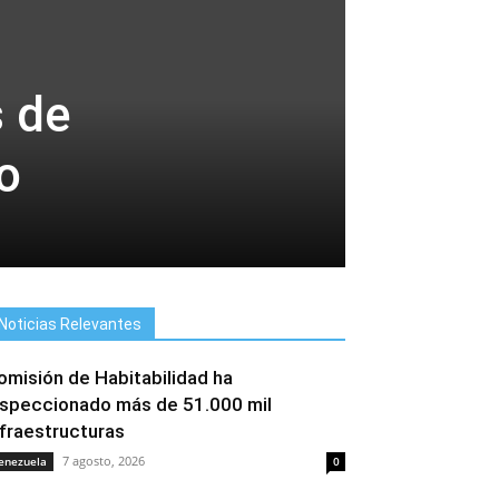
s de
o
Noticias Relevantes
omisión de Habitabilidad ha
nspeccionado más de 51.000 mil
nfraestructuras
7 agosto, 2026
enezuela
0