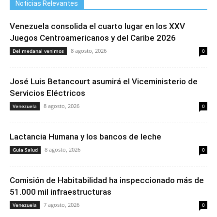
Noticias Relevantes
Venezuela consolida el cuarto lugar en los XXV
Juegos Centroamericanos y del Caribe 2026
8 agosto, 2026
Del medanal venimos
0
José Luis Betancourt asumirá el Viceministerio de
Servicios Eléctricos
8 agosto, 2026
Venezuela
0
Lactancia Humana y los bancos de leche
8 agosto, 2026
Guía Salud
0
Comisión de Habitabilidad ha inspeccionado más de
51.000 mil infraestructuras
7 agosto, 2026
Venezuela
0