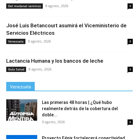
8 agosto, 2026
Del medanal venimos
0
José Luis Betancourt asumirá el Viceministerio de
Servicios Eléctricos
8 agosto, 2026
Venezuela
0
Lactancia Humana y los bancos de leche
8 agosto, 2026
Guía Salud
0
Venezuela
Las primeras 48 horas | ¿Qué hubo
realmente detrás de la cobertura del
doble...
9 agosto, 2026
0
Proyecto Fénix fortalecerá conectividad