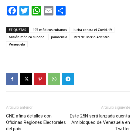
Facebook
Twitter
WhatsApp
Email
Compartir
ETIQUETAS
197 médicos cubanos
lucha contra el Covid-19
Misión médica cubana
pandemia
Red de Barrio Adentro
Venezuela
Artículo anterior
Artículo siguiente
CNE afina detalles con
Este 25N será lanzada cuenta
Oficinas Regiones Electorales
Antibloqueo de Venezuela en
del país
Twitter