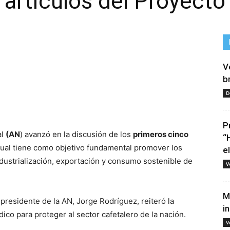
artículos del Proyecto
V
b
D
tir
P
al
(AN
) avanzó en la discusión de los
primeros cinco
“
cual tiene como objetivo fundamental promover los
e
dustrialización, exportación y consumo sostenible de
V
M
 presidente de la AN, Jorge Rodríguez, reiteró la
i
ico para proteger al sector cafetalero de la nación.
V