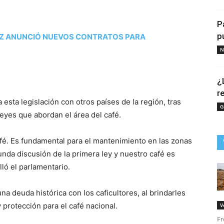
P
p
UEZ ANUNCIÓ NUEVOS CONTRATOS PARA
N
¿
r
 esta legislación con otros países de la región, tras
G
eyes que abordan el área del café.
café. Es fundamental para el mantenimiento en las zonas
da discusión de la primera ley y nuestro café es
ló el parlamentario.
a deuda histórica con los caficultores, al brindarles
 protección para el café nacional.
V
Fr