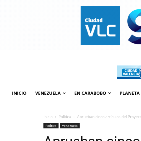
INICIO
VENEZUELA
EN CARABOBO
PLANETA
Inicio
Política
Aprueban cinco artículos del Proyect
Política
Venezuela