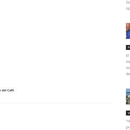
Go
op
P
El
Ve
mú
tir
de
 del Café
V
“H
pr