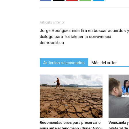
Artículo anterior
Jorge Rodríguez insistirá en buscar acuerdos y
diálogo para fortalecer la convivencia
democrática
Artículos relacionados
Más del autor
Recomendaciones para preservar el
Venezuela y
agua ante el fenómeno «Super Niño»
bilateral d