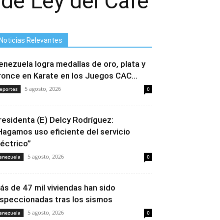
 de Ley del Café
Noticias Relevantes
enezuela logra medallas de oro, plata y
ronce en Karate en los Juegos CAC...
5 agosto, 2026
eportes
0
residenta (E) Delcy Rodríguez:
Hagamos uso eficiente del servicio
léctrico”
5 agosto, 2026
enezuela
0
ás de 47 mil viviendas han sido
nspeccionadas tras los sismos
5 agosto, 2026
enezuela
0