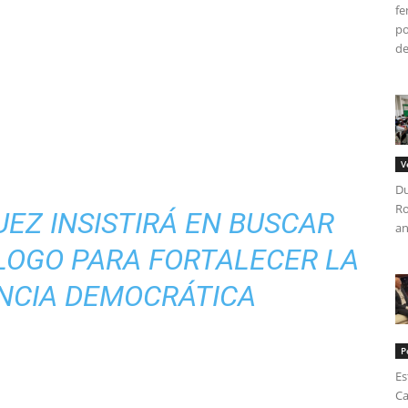
fe
po
del
V
Du
Ro
EZ INSISTIRÁ EN BUSCAR
an
LOGO PARA FORTALECER LA
NCIA DEMOCRÁTICA
P
Es
Ca