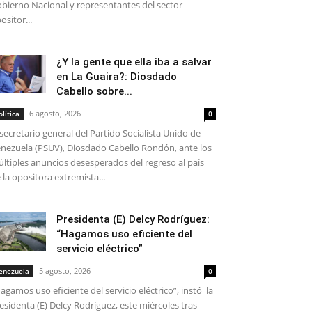
bierno Nacional y representantes del sector
ositor...
¿Y la gente que ella iba a salvar
en La Guaira?: Diosdado
Cabello sobre...
6 agosto, 2026
olítica
0
 secretario general del Partido Socialista Unido de
nezuela (PSUV), Diosdado Cabello Rondón, ante los
ltiples anuncios desesperados del regreso al país
 la opositora extremista...
Presidenta (E) Delcy Rodríguez:
“Hagamos uso eficiente del
servicio eléctrico”
5 agosto, 2026
enezuela
0
agamos uso eficiente del servicio eléctrico”, instó la
esidenta (E) Delcy Rodríguez, este miércoles tras