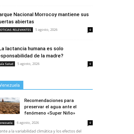
arque Nacional Morrocoy mantiene sus
uertas abiertas
5 agosto, 2026
OTICIAS RELEVANTES
0
La lactancia humana es solo
esponsabilidad de la madre?
5 agosto, 2026
uía Salud
0
Venezuela
Recomendaciones para
preservar el agua ante el
fenómeno «Super Niño»
6 agosto, 2026
enezuela
0
ente a la variabilidad climática y los efectos del