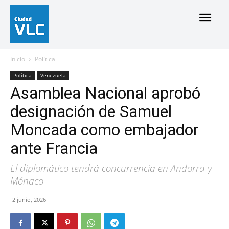
Inicio
Política
Política
Venezuela
Asamblea Nacional aprobó
designación de Samuel
Moncada como embajador
ante Francia
El diplomático tendrá concurrencia en Andorra y
Mónaco
2 junio, 2026