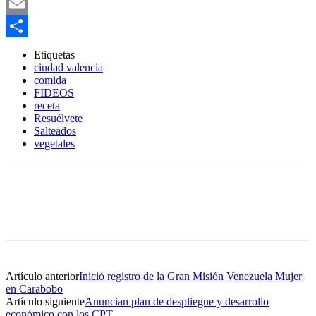
WhatsApp
Email
Compartir
Etiquetas
ciudad valencia
comida
FIDEOS
receta
Resuélvete
Salteados
vegetales
Artículo anterior
Inició registro de la Gran Misión Venezuela Mujer
en Carabobo
Artículo siguiente
Anuncian plan de despliegue y desarrollo
económico con los CPT