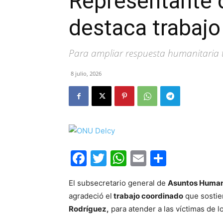
Representante 
destaca trabajo
Para ampliar respuesta humanitaria t
8 julio, 2026
Facebook
Twitter
WhatsApp
Email
Compar
El subsecretario general de
Asuntos Humani
agradeció el
trabajo coordinado
que sostie
Rodríguez,
para atender a las víctimas de 