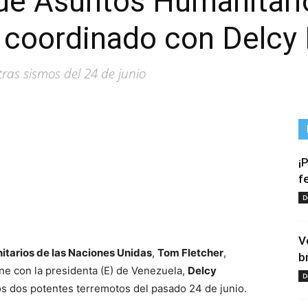
de Asuntos Humanitari
 coordinado con Delcy
ras sismos del 24 de junio
¡
f
D
tir
V
tarios de las Naciones Unidas
,
Tom Fletcher
,
b
ne con la presidenta (E) de Venezuela,
Delcy
D
los dos potentes terremotos del pasado 24 de junio.