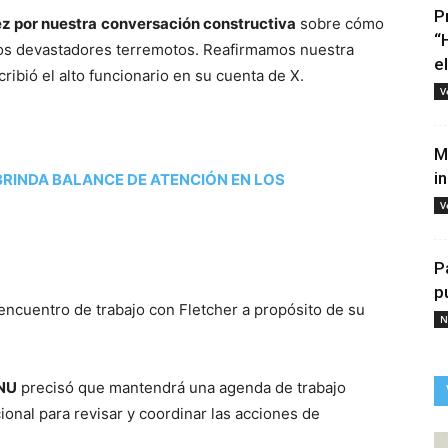
P
ez por nuestra
conversación constructiva
sobre cómo
“
los devastadores terremotos. Reafirmamos nuestra
e
ribió el alto funcionario en su cuenta de X.
V
M
i
BRINDA BALANCE DE ATENCIÓN EN LOS
V
P
p
 encuentro de trabajo con Fletcher a propósito de su
N
NU
precisó que mantendrá una agenda de trabajo
onal para revisar y coordinar las acciones de