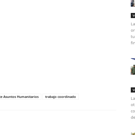
V
La
or
tu
fi
tir
V
te Asuntos Humanitarios
trabajo coordinado
La
ot
co
de