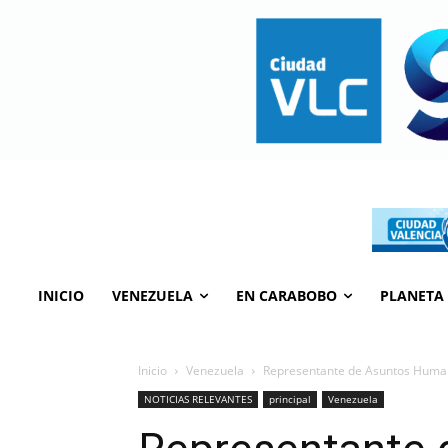
INICIO
VENEZUELA
EN CARABOBO
PLANETA
Inicio
Venezuela
Representante de Asuntos Humani
NOTICIAS RELEVANTES
principal
Venezuela