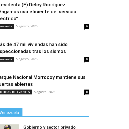
residenta (E) Delcy Rodríguez:
Hagamos uso eficiente del servicio
léctrico”
5 agosto, 2026
enezuela
0
ás de 47 mil viviendas han sido
nspeccionadas tras los sismos
5 agosto, 2026
enezuela
0
arque Nacional Morrocoy mantiene sus
uertas abiertas
5 agosto, 2026
OTICIAS RELEVANTES
0
Venezuela
Gobierno y sector privado