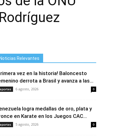
os de la ONU
 Rodríguez
Noticias Relevantes
Primera vez en la historia! Baloncesto
emenino derrota a Brasil y avanza a las...
6 agosto, 2026
eportes
0
enezuela logra medallas de oro, plata y
ronce en Karate en los Juegos CAC...
5 agosto, 2026
eportes
0