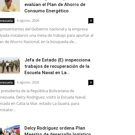
evalúan el Plan de Ahorro de
Consumo Energético
6 agosto, 2026
enezuela
0
presentantes del Gobierno nacional y la empresa
ivada instalaron una mesa de trabajo para aportar al
an de Ahorro Nacional, en la búsqueda de...
Jefa de Estado (E) inspecciona
trabajos de recuperación de la
Escuela Naval en La...
6 agosto, 2026
enezuela
0
 presidenta de la República Bolivariana de
nezuela, Delcy Rodríguez, visitó la Escuela Naval,
icada en Catia la Mar, estado La Guaira, para
nstatar...
Delcy Rodríguez ordena Plan
Maestro de desarrollo logístico