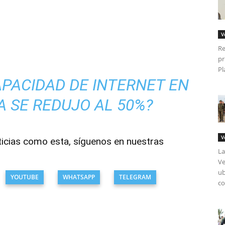
V
Re
pr
Pl
APACIDAD DE INTERNET EN
 SE REDUJO AL 50%?
V
ticias como esta, síguenos en nuestras
La
Ve
ub
YOUTUBE
WHATSAPP
TELEGRAM
co