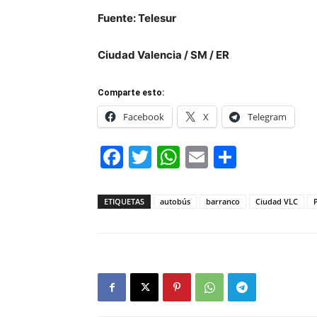
Fuente: Telesur
Ciudad Valencia / SM / ER
Comparte esto:
Facebook
X
Telegram
Facebook
Twitter
WhatsApp
Email
Compar
ETIQUETAS
autobús
barranco
Ciudad VLC