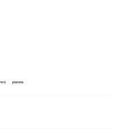
tir
Perú
planeta