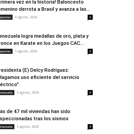
Primera vez en la historia! Baloncesto
emenino derrota a Brasil y avanza a las...
6 agosto, 2026
eportes
0
enezuela logra medallas de oro, plata y
ronce en Karate en los Juegos CAC...
5 agosto, 2026
eportes
0
residenta (E) Delcy Rodríguez:
Hagamos uso eficiente del servicio
léctrico”
5 agosto, 2026
enezuela
0
ás de 47 mil viviendas han sido
nspeccionadas tras los sismos
5 agosto, 2026
enezuela
0