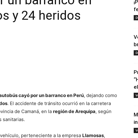
r un barranco en
¡
f
os y 24 heridos
D
V
b
D
P
tir
“
e
autobús cayó por un barranco en Perú
, dejando como
V
idos
. El accidente de tránsito ocurrió en la carretera
ovincia de Camaná, en la
región de Arequipa
, según
M
 sanitarias.
i
V
vehículo, perteneciente a la empresa
Llamosas
,