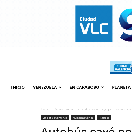
INICIO
VENEZUELA
EN CARABOBO
PLANETA
Inicio
Nuestramérica
Autobús cayó por un barranco
En este momento
Nuestramérica
Planeta