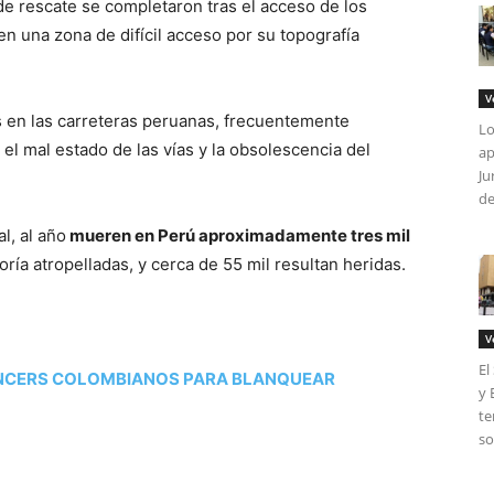
de rescate se completaron tras el acceso de los
n una zona de difícil acceso por su topografía
V
s en las carreteras peruanas, frecuentemente
Lo
el mal estado de las vías y la obsolescencia del
ap
Ju
de
l, al año
mueren en Perú aproximadamente tres mil
ría atropelladas, y cerca de 55 mil resultan heridas.
V
El
ENCERS COLOMBIANOS PARA BLANQUEAR
y 
te
so