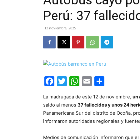
Autobús cayó po
Perú: 37 fallecid
13 noviembre, 2025
Facebook
Twitter
WhatsApp
Email
Compar
La madrugada de este 12 de noviembre,
un 
saldo al menos
37 fallecidos y unos 24 her
Panamericana Sur del distrito de Ocoña, pr
informaron autoridades regionales y fuentes
Medios de comunicación informaron que el 