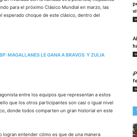
p
ndo para el próximo Clásico Mundial en marzo, las
vi
el esperado choque de este clásico, dentro del
V
A
h
BP: MAGALLANES LE GANA A BRAVOS Y ZULIA
V
¡
f
D
tagonista entre los equipos que representan a estos
ello que los otros participantes son casi o igual nivel
o, donde todos comparten un gran historial en este
 no logran entender cómo es que de una manera