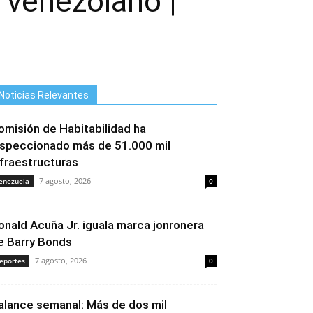
 venezolano |
Noticias Relevantes
omisión de Habitabilidad ha
nspeccionado más de 51.000 mil
nfraestructuras
7 agosto, 2026
enezuela
0
onald Acuña Jr. iguala marca jonronera
e Barry Bonds
7 agosto, 2026
eportes
0
alance semanal: Más de dos mil