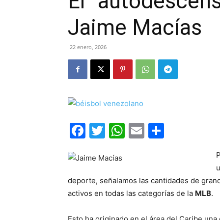
El “autodescens
Jaime Macías
22 enero, 2026
Facebook
Twitter
WhatsApp
Email
Compar
P
u
deporte, señalamos las cantidades de grand
activos en todas las categorías de la
MLB
.
Esto ha originado en el área del Caribe una 