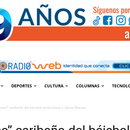
DEPORTES
CULTURA
COLUMNAS
TECNOL
enso” caribeño del béisbol venezolano | Jaime Macías