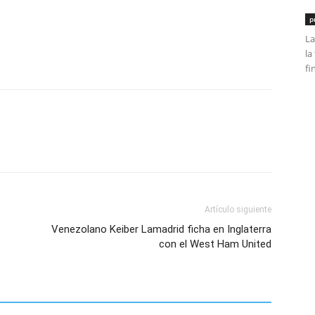
p
La
tir
la
fi
Artículo siguiente
Venezolano Keiber Lamadrid ficha en Inglaterra
con el West Ham United