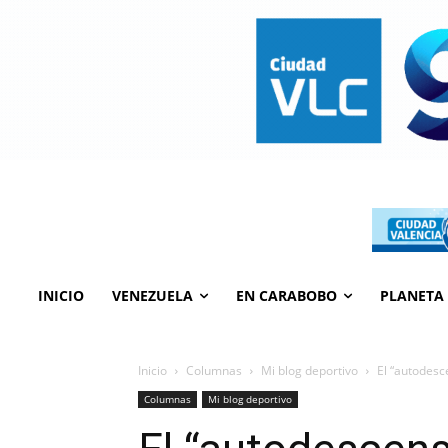
INICIO
VENEZUELA
EN CARABOBO
PLANETA
Inicio
Columnas
Mi blog deportivo
El “autodesc
Columnas
Mi blog deportivo