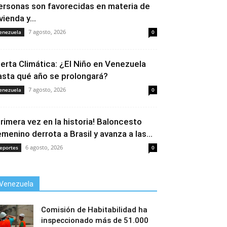
ersonas son favorecidas en materia de
vienda y...
7 agosto, 2026
enezuela
0
lerta Climática: ¿El Niño en Venezuela
asta qué año se prolongará?
7 agosto, 2026
enezuela
0
Primera vez en la historia! Baloncesto
emenino derrota a Brasil y avanza a las...
6 agosto, 2026
eportes
0
Venezuela
Comisión de Habitabilidad ha
inspeccionado más de 51.000