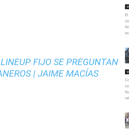
V
El
ca
Ni
es
LINEUP FIJO SE PREGUNTAN
NEROS | JAIME MACÍAS
V
Co
co
Na
re