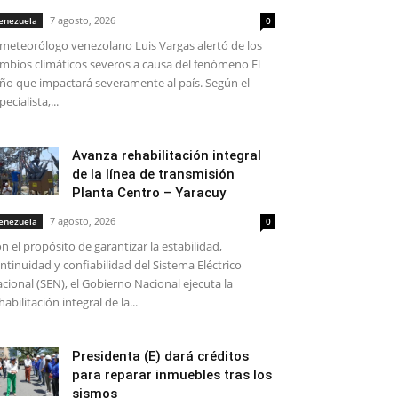
7 agosto, 2026
enezuela
0
 meteorólogo venezolano Luis Vargas alertó de los
mbios climáticos severos a causa del fenómeno El
ño que impactará severamente al país. Según el
pecialista,...
Avanza rehabilitación integral
de la línea de transmisión
Planta Centro – Yaracuy
7 agosto, 2026
enezuela
0
n el propósito de garantizar la estabilidad,
ntinuidad y confiabilidad del Sistema Eléctrico
cional (SEN), el Gobierno Nacional ejecuta la
habilitación integral de la...
Presidenta (E) dará créditos
para reparar inmuebles tras los
sismos