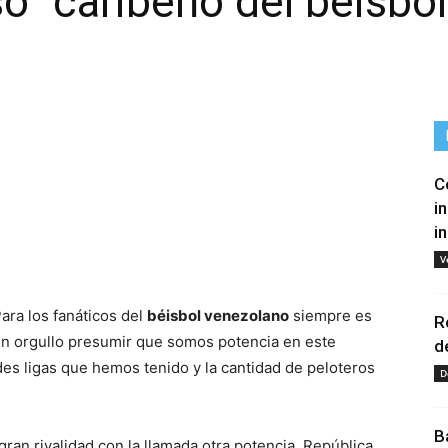
o” caribeño del béisbol
C
i
i
tir
V
ara los fanáticos del
béisbol venezolano
siempre es
R
n orgullo presumir que somos potencia en este
d
es ligas que hemos tenido y la cantidad de peloteros
D
B
gran rivalidad con la llamada otra potencia, República