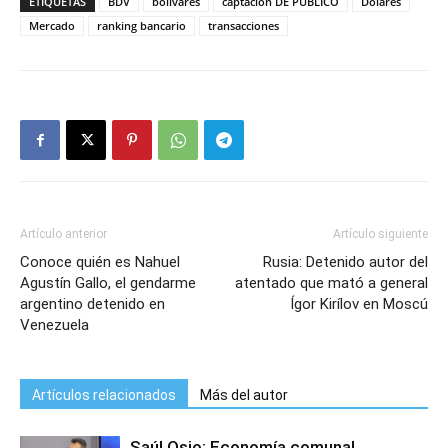
ETIQUETAS
BDV
bolivares
captación DE PÚBLICO
Dolares
Mercado
ranking bancario
transacciones
Artículo anterior
Artículo siguiente
Conoce quién es Nahuel
Rusia: Detenido autor del
Agustín Gallo, el gendarme
atentado que mató a general
argentino detenido en
Ígor Kirílov en Moscú
Venezuela
Artículos relacionados
Más del autor
Saúl Osio: Economía comunal