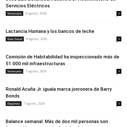
Servicios Eléctricos
8 agosto, 2026
Venezuela
0
Lactancia Humana y los bancos de leche
8 agosto, 2026
Guía Salud
0
Comisión de Habitabilidad ha inspeccionado más de
51.000 mil infraestructuras
7 agosto, 2026
Venezuela
0
Ronald Acuña Jr. iguala marca jonronera de Barry
Bonds
7 agosto, 2026
Deportes
0
Balance semanal: Más de dos mil personas son