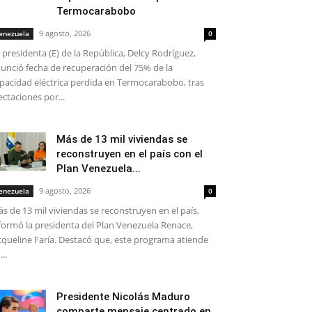
Termocarabobo
9 agosto, 2026
enezuela
0
 presidenta (E) de la República, Delcy Rodríguez,
unció fecha de recuperación del 75% de la
pacidad eléctrica perdida en Termocarabobo, tras
ectaciones por...
Más de 13 mil viviendas se
reconstruyen en el país con el
Plan Venezuela...
9 agosto, 2026
enezuela
0
s de 13 mil viviendas se reconstruyen en el país,
formó la presidenta del Plan Venezuela Renace,
cqueline Faría. Destacó que, este programa atiende
...
Presidente Nicolás Maduro
comparte mensaje centrado en