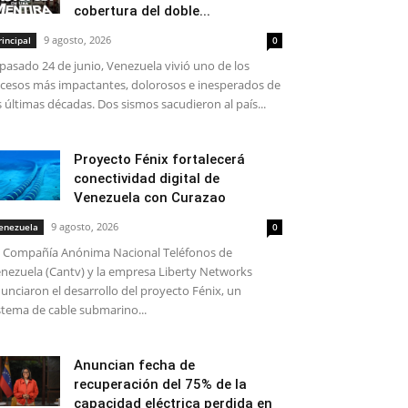
cobertura del doble...
9 agosto, 2026
rincipal
0
 pasado 24 de junio, Venezuela vivió uno de los
cesos más impactantes, dolorosos e inesperados de
s últimas décadas. Dos sismos sacudieron al país...
Proyecto Fénix fortalecerá
conectividad digital de
Venezuela con Curazao
9 agosto, 2026
enezuela
0
 Compañía Anónima Nacional Teléfonos de
nezuela (Cantv) y la empresa Liberty Networks
unciaron el desarrollo del proyecto Fénix, un
stema de cable submarino...
Anuncian fecha de
recuperación del 75% de la
capacidad eléctrica perdida en