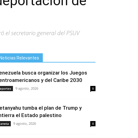
 deportación de
ó el secretario general del PSUV
Noticias Relevantes
enezuela busca organizar los Juegos
entroamericanos y del Caribe 2030
9 agosto, 2026
eportes
0
etanyahu tumba el plan de Trump y
ntierra el Estado palestino
9 agosto, 2026
laneta
0