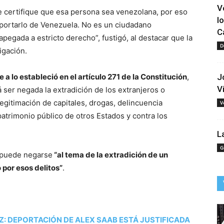
V
 certifique que esa persona sea venezolana, por eso
l
portarlo de Venezuela. No es un ciudadano
C
pegada a estricto derecho”, fustigó, al destacar que la
D
igación.
a lo estableció en el artículo 271 de la Constitución
,
J
V
 ser negada la extradición de los extranjeros o
legitimación de capitales, drogas, delincuencia
V
patrimonio público de otros Estados y contra los
L
G
 puede negarse
“al tema de la extradición de un
por esos delitos”
.
EZ: DEPORTACIÓN DE ALEX SAAB ESTÁ JUSTIFICADA