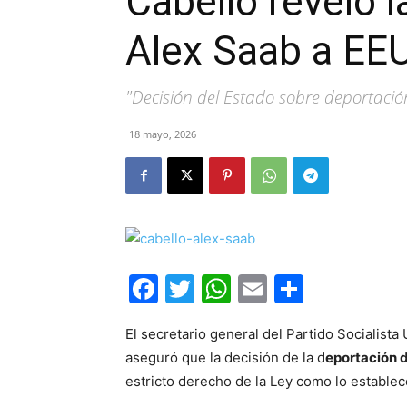
Cabello reveló l
Alex Saab a EE
"Decisión del Estado sobre deportació
18 mayo, 2026
Facebook
Twitter
WhatsApp
Email
Compar
El secretario general del Partido Socialista
aseguró que la decisión de la d
eportación 
estricto derecho de la Ley como lo establec