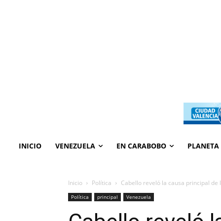
INICIO
VENEZUELA
EN CARABOBO
PLANETA
Inicio
Política
Cabello reveló la causa principal de 
Política
principal
Venezuela