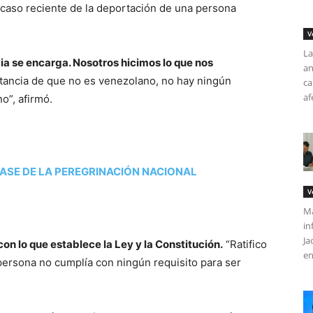
 caso reciente de la deportación de una persona
V
La
cia se encarga. Nosotros hicimos lo que nos
an
stancia de que no es venezolano, no hay ningún
ca
af
”, afirmó.
ASE DE LA PEREGRINACIÓN NACIONAL
V
Má
in
Ja
on lo que establece la Ley y la Constitución.
“Ratifico
en
ersona no cumplía con ningún requisito para ser