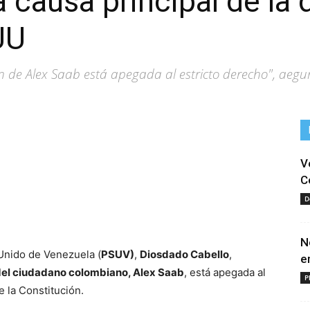
a causa principal de la
UU
n de Alex Saab está apegada al estricto derecho", aegur
V
C
D
tir
N
 Unido de Venezuela (
PSUV)
,
Diosdado Cabello
,
e
del ciudadano colombiano, Alex Saab
, está apegada al
P
e la Constitución.