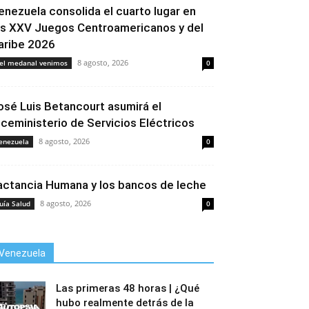
enezuela consolida el cuarto lugar en
os XXV Juegos Centroamericanos y del
aribe 2026
8 agosto, 2026
el medanal venimos
0
osé Luis Betancourt asumirá el
iceministerio de Servicios Eléctricos
8 agosto, 2026
enezuela
0
actancia Humana y los bancos de leche
8 agosto, 2026
uía Salud
0
Venezuela
Las primeras 48 horas | ¿Qué
hubo realmente detrás de la