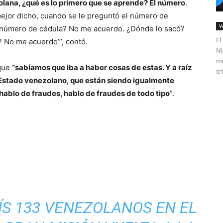
olana, ¿qué es lo primero que se aprende? El número
.
ejor dicho, cuando se le preguntó el número de
V
su número de cédula? No me acuerdo. ¿Dónde lo sacó?
El
 No me acuerdo’”, contó.
Ni
me
 que
“sabíamos que iba a haber cosas de estas. Y a raíz
cr
 Estado venezolano, que están siendo igualmente
hablo de fraudes, hablo de fraudes de todo tipo
”.
ÍS 133 VENEZOLANOS EN EL