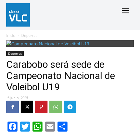
Inicio
Deportes
Deportes
Carabobo será sede de
Campeonato Nacional de
Voleibol U19
6 junio, 2025
Facebook
Twitter
WhatsApp
Email
Compartir