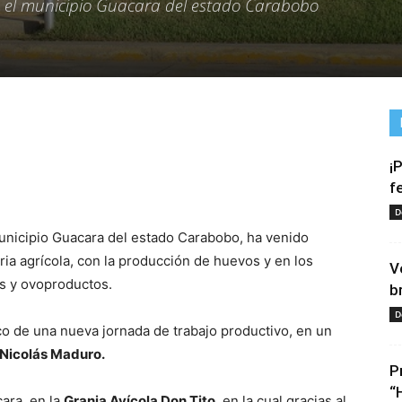
n el municipio Guacara del estado Carabobo
¡
tir
f
D
municipio Guacara del estado Carabobo, ha venido
ia agrícola, con la producción de huevos y en los
V
s y ovoproductos.
b
D
co de una nueva jornada de trabajo productivo, en un
Nicolás Maduro.
P
“
ara, en la
Granja Avícola Don Tito
, en la cual gracias al