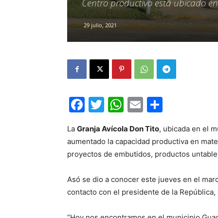
Centro productivo está ubicado e
29 julio, 2021
Facebook
Twitter
WhatsApp
Email
Compar
La
Granja Avícola Don Tito
, ubicada en el 
aumentado la capacidad productiva en mater
proyectos de embutidos, productos untable
Asó se dio a conocer este jueves en el mar
contacto con el presidente de la República,
“Hoy nos encontramos en el municipio Guac