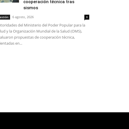
cooperación técnica tras
sismos
6 agosto, 2026
estión
0
toridades del Ministerio del Poder Popular para la
lud y la Organización Mundial de la Salud (OMS),
aluaron propuestas de cooperación técnica,
ientadas en...