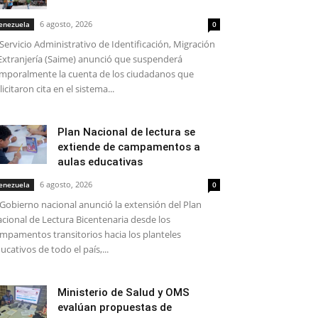
6 agosto, 2026
enezuela
0
 Servicio Administrativo de Identificación, Migración
Extranjería (Saime) anunció que suspenderá
mporalmente la cuenta de los ciudadanos que
licitaron cita en el sistema...
Plan Nacional de lectura se
extiende de campamentos a
aulas educativas
6 agosto, 2026
enezuela
0
 Gobierno nacional anunció la extensión del Plan
cional de Lectura Bicentenaria desde los
mpamentos transitorios hacia los planteles
ucativos de todo el país,...
Ministerio de Salud y OMS
evalúan propuestas de