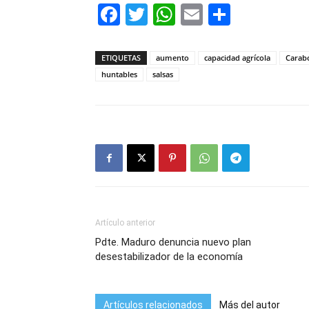
Facebook
Twitter
WhatsApp
Email
Compar
ETIQUETAS
aumento
capacidad agrícola
Carab
huntables
salsas
Artículo anterior
Pdte. Maduro denuncia nuevo plan
desestabilizador de la economía
Artículos relacionados
Más del autor