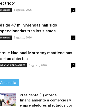
léctrico”
5 agosto, 2026
enezuela
0
ás de 47 mil viviendas han sido
nspeccionadas tras los sismos
5 agosto, 2026
enezuela
0
arque Nacional Morrocoy mantiene sus
uertas abiertas
5 agosto, 2026
OTICIAS RELEVANTES
0
Venezuela
Presidenta (E) otorga
financiamiento a comercios y
emprendedores afectados por