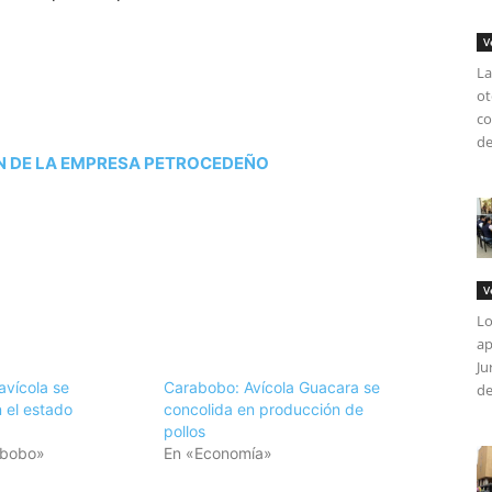
V
La
ot
co
de
ÓN DE LA EMPRESA PETROCEDEÑO
V
Lo
ap
Ju
avícola se
Carabobo: Avícola Guacara se
de
 el estado
concolida en producción de
pollos
abobo»
En «Economía»