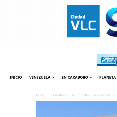
INICIO
VENEZUELA
EN CARABOBO
PLANETA
Inicio
En Carabobo
#Carabobo: Granja Avícola Don