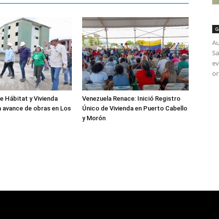
G
Au
Sa
ev
or
e Hábitat y Vivienda
Venezuela Renace: Inició Registro
 avance de obras en Los
Único de Vivienda en Puerto Cabello
y Morón