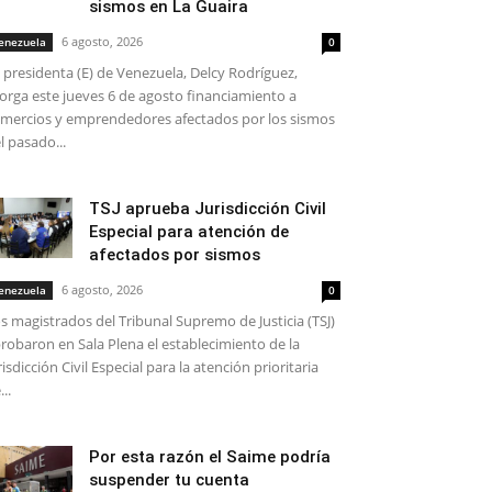
sismos en La Guaira
6 agosto, 2026
enezuela
0
 presidenta (E) de Venezuela, Delcy Rodríguez,
orga este jueves 6 de agosto financiamiento a
mercios y emprendedores afectados por los sismos
l pasado...
TSJ aprueba Jurisdicción Civil
Especial para atención de
afectados por sismos
6 agosto, 2026
enezuela
0
s magistrados del Tribunal Supremo de Justicia (TSJ)
robaron en Sala Plena el establecimiento de la
risdicción Civil Especial para la atención prioritaria
...
Por esta razón el Saime podría
suspender tu cuenta