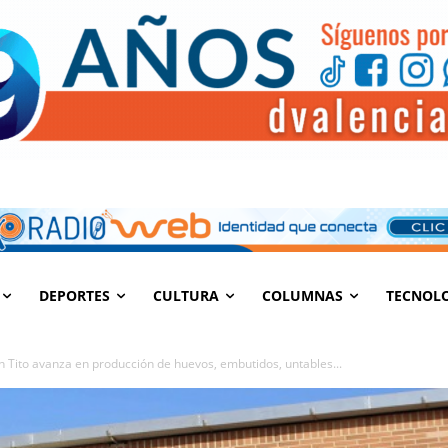
DEPORTES
CULTURA
COLUMNAS
TECNOL
 Tito avanza en producción de huevos, embutidos, untables...