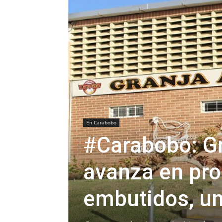
En Carabobo
#Carabobo: Gr
avanza en pro
embutidos, un