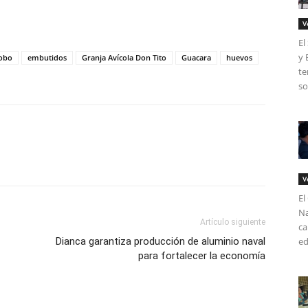
tir
V
El
y 
obo
embutidos
Granja Avícola Don Tito
Guacara
huevos
te
so
V
El
Na
Artículo siguiente
ca
Dianca garantiza producción de aluminio naval
ed
para fortalecer la economía