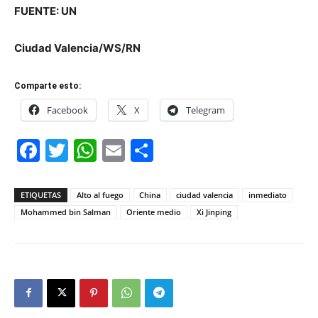
FUENTE: UN
Ciudad Valencia/WS/RN
Comparte esto:
Facebook
X
Telegram
Facebook
Twitter
WhatsApp
Email
Compartir
ETIQUETAS
Alto al fuego
China
ciudad valencia
inmediato
Mohammed bin Salman
Oriente medio
Xi Jinping