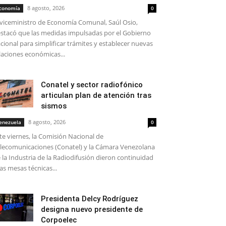
8 agosto, 2026
conomía
0
 viceministro de Economía Comunal, Saúl Osio,
stacó que las medidas impulsadas por el Gobierno
cional para simplificar trámites y establecer nuevas
laciones económicas...
Conatel y sector radiofónico
articulan plan de atención tras
sismos
8 agosto, 2026
enezuela
0
te viernes, la Comisión Nacional de
lecomunicaciones (Conatel) y la Cámara Venezolana
 la Industria de la Radiodifusión dieron continuidad
las mesas técnicas...
Presidenta Delcy Rodríguez
designa nuevo presidente de
Corpoelec