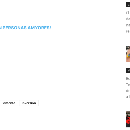
E
El
de
na
EN PERSONAS AMYORES!
re
V
Es
tir
Te
de
a 
Fomento
inversión