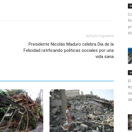
V
Co
fo
pr
do
Artículo siguiente
Presidente Nicolás Maduro celebra Día de la
Felicidad ratificando políticas sociales por una
vida sana
V
El
Ro
re
ab