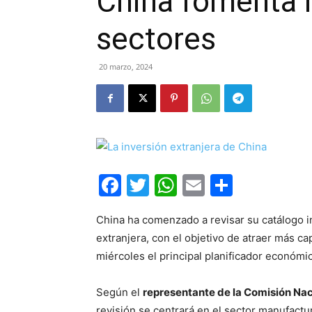
China fomenta la
sectores
20 marzo, 2024
Facebook
Twitter
WhatsApp
Email
Compar
China ha comenzado a revisar su catálogo i
extranjera, con el objetivo de atraer más ca
miércoles el principal planificador económic
Según el
representante de la Comisión Nac
revisión se centrará en el sector manufactu