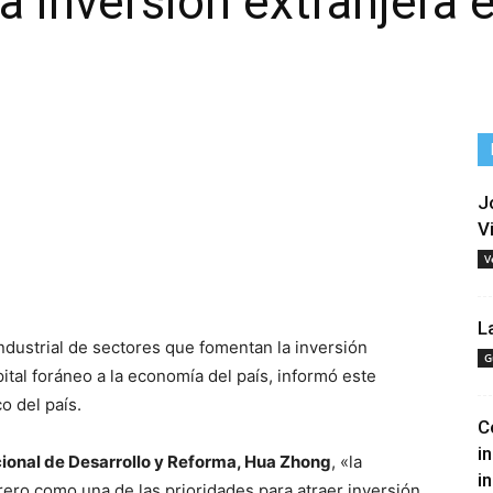
 inversión extranjera e
J
V
V
tir
L
ndustrial de sectores que fomentan la inversión
G
pital foráneo a la economía del país, informó este
o del país.
C
i
ional de Desarrollo y Reforma, Hua Zhong
, «la
i
rero como una de las prioridades para atraer inversión