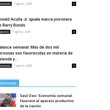
7 agosto, 2026
enezuela
0
onald Acuña Jr. iguala marca jonronera
e Barry Bonds
7 agosto, 2026
eportes
0
alance semanal: Más de dos mil
ersonas son favorecidas en materia de
vienda y...
7 agosto, 2026
enezuela
0
Venezuela
Saúl Osio: Economía comunal
favorece al aparato productivo
de la nación