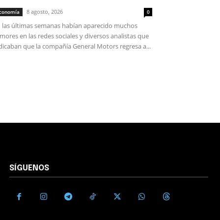
8 agosto, 2026
conomía
0
 las últimas semanas habían aparecido muchos
mores en las redes sociales y diversos analistas que
dicaban que la compañía General Motors regresa a...
SÍGUENOS