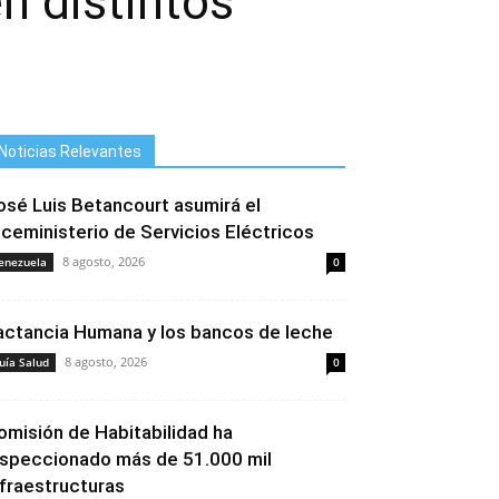
n distintos
Noticias Relevantes
osé Luis Betancourt asumirá el
iceministerio de Servicios Eléctricos
8 agosto, 2026
enezuela
0
actancia Humana y los bancos de leche
8 agosto, 2026
uía Salud
0
omisión de Habitabilidad ha
nspeccionado más de 51.000 mil
nfraestructuras