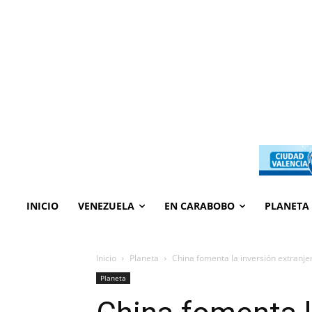
INICIO
VENEZUELA
EN CARABOBO
PLANETA
Inicio
Planeta
China fomenta la inversión extranjer
Planeta