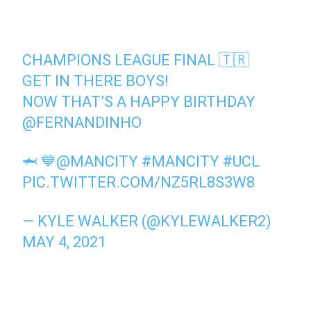
CHAMPIONS LEAGUE FINAL 🇹🇷
GET IN THERE BOYS!
NOW THAT’S A HAPPY BIRTHDAY
@FERNANDINHO
🦈 💙
@MANCITY
#MANCITY
#UCL
PIC.TWITTER.COM/NZ5RL8S3W8
— KYLE WALKER (@KYLEWALKER2)
MAY 4, 2021