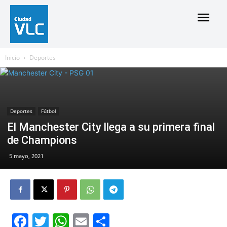
Inicio
Deportes
Deportes
Fútbol
El Manchester City llega a su primera final
de Champions
5 mayo, 2021
Facebook
Twitter
WhatsApp
Email
Compartir