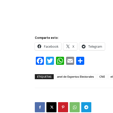
Comparte esto:
Facebook
X
Telegram
Facebook
Twitter
WhatsApp
Email
Compar
ETIQUETAS
anel de Expertos Electorales
CNE
e