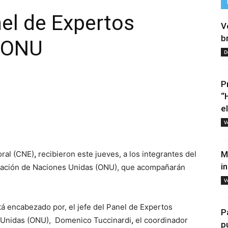
el de Expertos
V
b
a ONU
D
P
“
e
tir
V
oral (CNE)
,
recibieron este jueves, a los integrantes del
M
i
ización de Naciones Unidas (ONU), que acompañarán
V
tá encabezado por, el jefe del Panel de Expertos
P
s Unidas (ONU), Domenico Tuccinardi
,
el coordinador
p