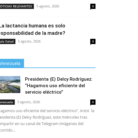
5 agosto, 2026
OTICIAS RELEVANTES
0
La lactancia humana es solo
esponsabilidad de la madre?
5 agosto, 2026
uía Salud
0
Venezuela
Presidenta (E) Delcy Rodríguez:
“Hagamos uso eficiente del
servicio eléctrico”
5 agosto, 2026
enezuela
0
agamos uso eficiente del servicio eléctrico”, instó la
esidenta (E) Delcy Rodríguez, este miércoles tras
mpartir en su canal de Telegram imágenes del
corrido...