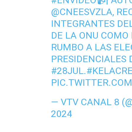
#ENVIDEO
📹| AUT
@CNEESVZLA
, RE
INTEGRANTES DEL
DE LA ONU COMO 
RUMBO A LAS ELE
PRESIDENCIALES 
#28JUL
.
#KELACRE
PIC.TWITTER.CO
— VTV CANAL 8 
2024