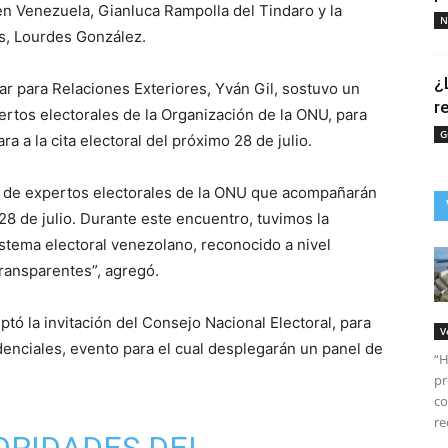
n Venezuela, Gianluca Rampolla del Tindaro y la
N
es, Lourdes González.
¿
lar para Relaciones Exteriores, Yván Gil, sostuvo un
r
rtos electorales de la Organización de la ONU, para
G
ra a la cita electoral del próximo 28 de julio.
 de expertos electorales de la ONU que acompañarán
28 de julio. Durante este encuentro, tuvimos la
istema electoral venezolano, reconocido a nivel
ransparentes”, agregó.
tó la invitación del Consejo Nacional Electoral, para
V
denciales, evento para el cual desplegarán un panel de
“H
pr
co
re