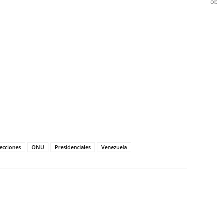
ob
tir
lecciones
ONU
Presidenciales
Venezuela