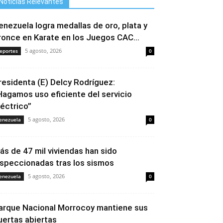
Noticias Relevantes
enezuela logra medallas de oro, plata y
ronce en Karate en los Juegos CAC...
5 agosto, 2026
eportes
0
residenta (E) Delcy Rodríguez:
Hagamos uso eficiente del servicio
léctrico”
5 agosto, 2026
enezuela
0
ás de 47 mil viviendas han sido
nspeccionadas tras los sismos
5 agosto, 2026
enezuela
0
arque Nacional Morrocoy mantiene sus
uertas abiertas