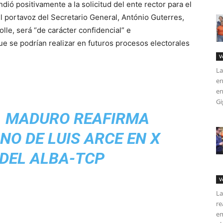
ió positivamente a la solicitud del ente rector para el
l portavoz del Secretario General, António Guterres,
lle, será “de carácter confidencial” e
 se podrían realizar en futuros procesos electorales
V
La
en
en
Gi
. MADURO REAFIRMA
NO DE LUIS ARCE EN X
DEL ALBA-TCP
V
La
re
em