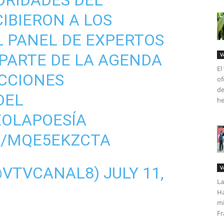
ORIDADES DEL
CIBIERON A LOS
 PANEL DE EXPERTOS
PARTE DE LA AGENDA
V
El
CCIONES
of
de
DEL
he
OLAPOESÍA
M/MQE5EKZCTA
(@VTVCANAL8)
JULY 11,
V
La
Ha
mi
Fr