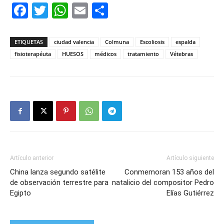
Facebook
Twitter
WhatsApp
Email
Compartir
ETIQUETAS
ciudad valencia
Colmuna
Escoliosis
espalda
fisioterapéuta
HUESOS
médicos
tratamiento
Vétebras
Artículo anterior
Artículo siguiente
China lanza segundo satélite
Conmemoran 153 años del
de observación terrestre para
natalicio del compositor Pedro
Egipto
Elías Gutiérrez