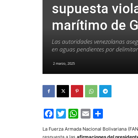
supuesta viola
marítimo de 
Las autoridades venezolanas asegu
en aguas pendientes por delimitar
2 marzo, 2025
Facebook
Twitter
WhatsApp
Email
Compar
La Fuerza Armada Nacional Bolivariana (FA
respuesta a las
afirmaciones del presidente