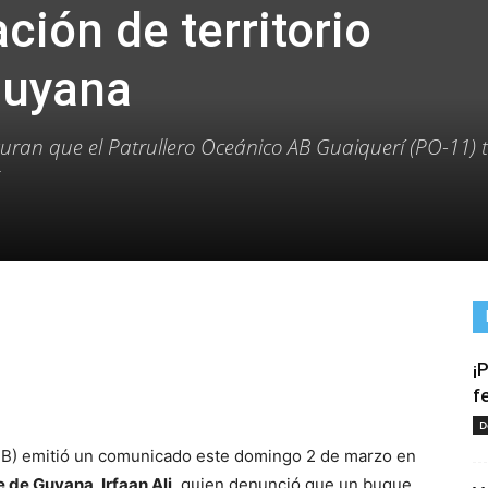
ción de territorio
Guyana
ran que el Patrullero Oceánico AB Guaiquerí (PO-11) t
¡
tir
f
D
NB) emitió un comunicado este domingo 2 de marzo en
 de Guyana, Irfaan Ali
, quien denunció que un buque