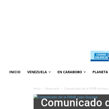
INICIO
VENEZUELA
EN CARABOBO
PLANETA
Inicio
Venezuela
Comunicado de la FANB rechaza s
En este momento
Política
principal
Venezuela
Comunicado d