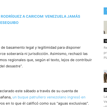
 RODRÍGUEZ A CARICOM: VENEZUELA JAMÁS
 ESEQUIBO
V
de basamento legal y legitimidad para disponer
Re
pr
ce soberanía ni jurisdicción. Asimismo, rechazó las
Pl
os regionales que, según el texto, lejos de contribuir
del desastre”.
V
declarado este sábado a través de su cuenta de
La
 mañana,
un buque patrullero venezolano ingresó en
Ve
vos en lo que él calificó como sus “aguas exclusivas”.
ub