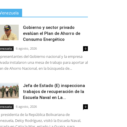
Venezuela
Gobierno y sector privado
evalúan el Plan de Ahorro de
Consumo Energético
6 agosto, 2026
enezuela
0
presentantes del Gobierno nacional y la empresa
ivada instalaron una mesa de trabajo para aportar al
an de Ahorro Nacional, en la búsqueda de...
Jefa de Estado (E) inspecciona
trabajos de recuperación de la
Escuela Naval en La...
6 agosto, 2026
enezuela
0
 presidenta de la República Bolivariana de
nezuela, Delcy Rodríguez, visitó la Escuela Naval,
icada en Catia la Mar, estado La Guaira, para