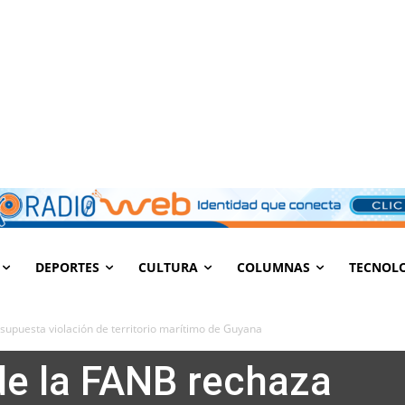
DEPORTES
CULTURA
COLUMNAS
TECNOL
upuesta violación de territorio marítimo de Guyana
e la FANB rechaza