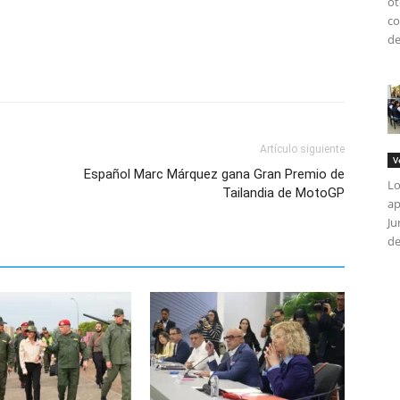
ot
co
de
Artículo siguiente
V
Español Marc Márquez gana Gran Premio de
Lo
Tailandia de MotoGP
ap
Ju
de