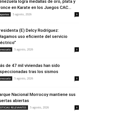
enezuela logra medallas de oro, plata y
ronce en Karate en los Juegos CAC...
5 agosto, 2026
eportes
0
residenta (E) Delcy Rodríguez:
Hagamos uso eficiente del servicio
léctrico”
5 agosto, 2026
enezuela
0
ás de 47 mil viviendas han sido
nspeccionadas tras los sismos
5 agosto, 2026
enezuela
0
arque Nacional Morrocoy mantiene sus
uertas abiertas
5 agosto, 2026
OTICIAS RELEVANTES
0