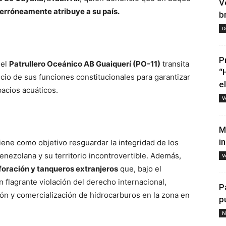
V
erróneamente atribuye a su país.
b
D
P
 el
Patrullero Oceánico AB Guaiquerí (PO-11)
transita
“
icio de sus funciones constitucionales para garantizar
e
pacios acuáticos.
V
M
i
tiene como objetivo resguardar la integridad de los
enezolana y su territorio incontrovertible. Además,
V
foración y tanqueros extranjeros
que, bajo el
flagrante violación del derecho internacional,
P
ión y comercialización de hidrocarburos en la zona en
p
N