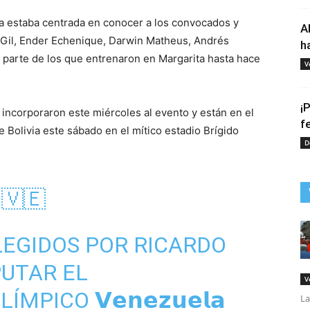
na estaba centrada en conocer a los convocados y
A
 Gil, Ender Echenique, Darwin Matheus, Andrés
h
parte de los que entrenaron en Margarita hasta hace
V
¡
incorporaron este miércoles al evento y están en el
f
 Bolivia este sábado en el mítico estadio Brígido
D
𝒂 🇻🇪
LEGIDOS POR RICARDO
PUTAR EL
V
LÍMPICO
𝗩𝗲𝗻𝗲𝘇𝘂𝗲𝗹𝗮
La