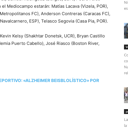
Ni
 el Mediocampo estarán: Matías Lacava (Vizela, POR),
es
(Metropolitanos FC), Anderson Contreras (Caracas FC),
Navalcarnero, ESP), Telasco Segovia (Casa Pia, POR).
Kevin Kelsy (Shakhtar Donetsk, UCR), Bryan Castillo
demia Puerto Cabello), José Riasco (Boston River,
V
Co
co
Na
re
EPORTIVO: «ALZHEIMER BEISBLOLÍSTICO» POR
p
La
la