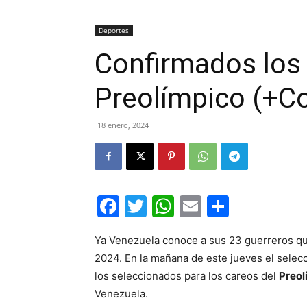
Deportes
Confirmados los 
Preolímpico (+C
18 enero, 2024
Facebook
Twitter
WhatsApp
Email
Compar
Ya Venezuela conoce a sus 23 guerreros que
2024. En la mañana de este jueves el selecc
los seleccionados para los careos del
Preol
Venezuela.