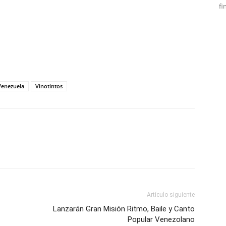
fi
tir
Venezuela
Vinotintos
Artículo siguiente
Lanzarán Gran Misión Ritmo, Baile y Canto
Popular Venezolano