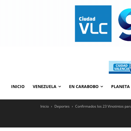
INICIO
VENEZUELA
EN CARABOBO
PLANETA
Inicio
Deportes
Confirmados los 23 Vinotintos par