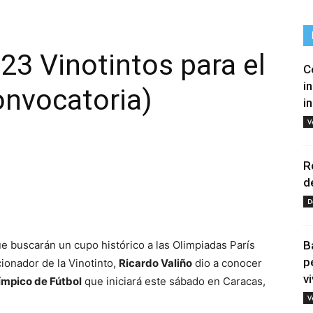
23 Vinotintos para el
C
i
onvocatoria)
i
V
R
d
tir
D
 buscarán un cupo histórico a las Olimpiadas París
B
p
ionador de la Vinotinto,
Ricardo Valiño
dio a conocer
vi
ímpico de Fútbol
que iniciará este sábado en Caracas,
V