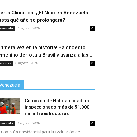
lerta Climática: ¿El Niño en Venezuela
asta qué año se prolongará?
7 agosto, 2026
enezuela
0
Primera vez en la historia! Baloncesto
emenino derrota a Brasil y avanza a las...
6 agosto, 2026
eportes
0
Venezuela
Comisión de Habitabilidad ha
inspeccionado más de 51.000
mil infraestructuras
7 agosto, 2026
enezuela
0
 Comisión Presidencial para la Evaluación de