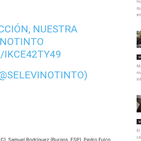
Ha
qu
en
CCIÓN, NUESTRA
INOTINTO
/IKCE42TY49
V
Má
(@SELEVINOTINTO)
ma
in
V
El
ca
FC), Samuel Rodríguez (Burgos, ESP), Pedro Fulco