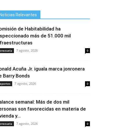
Noticias Relevantes
omisión de Habitabilidad ha
nspeccionado más de 51.000 mil
nfraestructuras
7 agosto, 2026
enezuela
0
onald Acuña Jr. iguala marca jonronera
e Barry Bonds
7 agosto, 2026
eportes
0
alance semanal: Más de dos mil
ersonas son favorecidas en materia de
vienda y...
7 agosto, 2026
enezuela
0