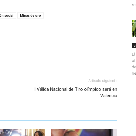
re
ón social
Minas de oro
V
El
of
de
he
Artículo siguiente
I Válida Nacional de Tiro olímpico será en
Valencia