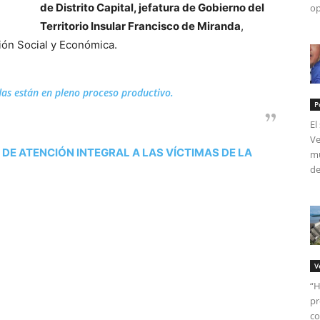
de Distrito Capital, jefatura de Gobierno del
op
Territorio Insular Francisco de Miranda
,
ón Social y Económica.
as están en pleno proceso productivo.
P
El
Ve
DE ATENCIÓN INTEGRAL A LAS VÍCTIMAS DE LA
mú
de
V
“H
pr
tir
co