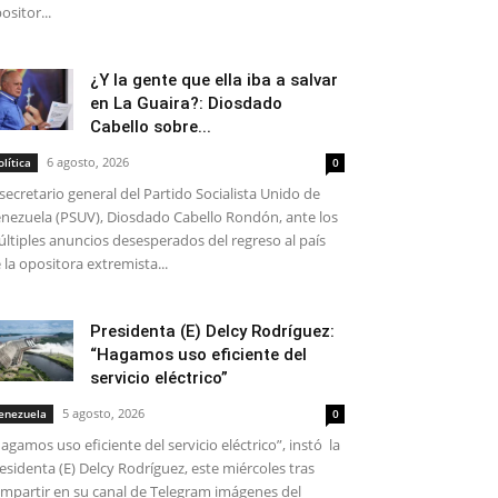
ositor...
¿Y la gente que ella iba a salvar
en La Guaira?: Diosdado
Cabello sobre...
6 agosto, 2026
olítica
0
 secretario general del Partido Socialista Unido de
nezuela (PSUV), Diosdado Cabello Rondón, ante los
ltiples anuncios desesperados del regreso al país
 la opositora extremista...
Presidenta (E) Delcy Rodríguez:
“Hagamos uso eficiente del
servicio eléctrico”
5 agosto, 2026
enezuela
0
agamos uso eficiente del servicio eléctrico”, instó la
esidenta (E) Delcy Rodríguez, este miércoles tras
mpartir en su canal de Telegram imágenes del