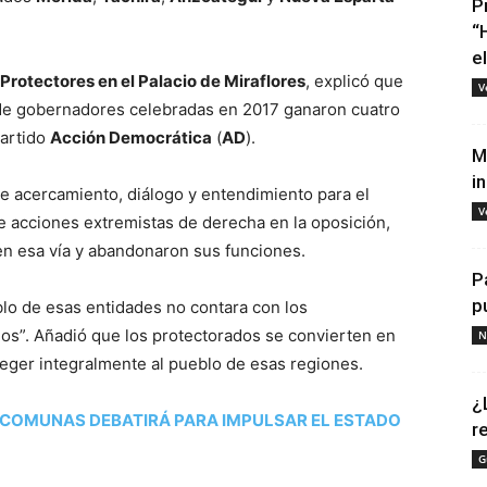
P
“
e
rotectores en el Palacio de Miraflores
, explicó que
V
 de gobernadores celebradas en 2017 ganaron cuatro
partido
Acción Democrática
(
AD
).
M
i
de acercamiento, diálogo y entendimiento para el
V
e acciones extremistas de derecha en la oposición,
n esa vía y abandonaron sus funciones.
P
p
blo de esas entidades no contara con los
nos”. Añadió que los protectorados se convierten en
N
teger integralmente al pueblo de esas regiones.
¿
 COMUNAS DEBATIRÁ PARA IMPULSAR EL ESTADO
r
G