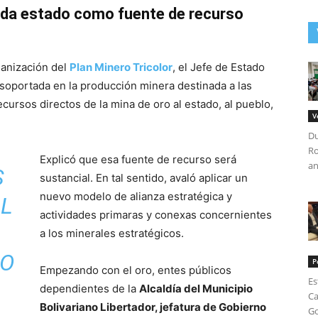
ada estado como fuente de recurso
anización del
Plan Minero Tricolor
, el Jefe de Estado
 soportada en la producción minera destinada a las
cursos directos de la mina de oro al estado, al pueblo,
V
Du
Ro
Explicó que esa fuente de recurso será
an
S
sustancial. En tal sentido, avaló aplicar un
nuevo modelo de alianza estratégica y
AL
actividades primaras y conexas concernientes
a los minerales estratégicos.
DO
P
Empezando con el oro, entes públicos
Es
dependientes de la
Alcaldía del Municipio
Ca
Bolivariano Libertador, jefatura de Gobierno
Go