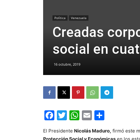
Política
Venezuela
Creadas corpo
social en cuat
16 octubre, 2019
Facebook
Twitter
WhatsApp
Email
Compar
El Presidente
Nicolás Maduro,
firmó este m
Protección Social y Económicas
en los es