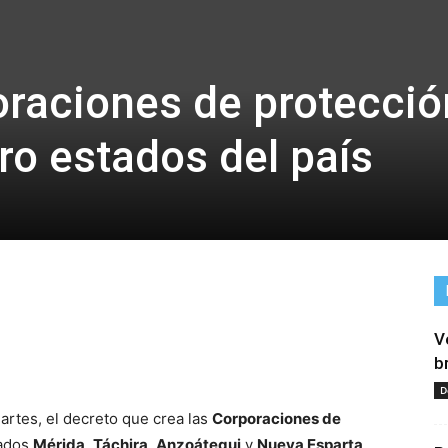
raciones de protecció
ro estados del país
V
tir
b
D
artes, el decreto que crea las
Corporaciones de
tados
Mérida
,
Táchira
,
Anzoátegui
y
Nueva Esparta