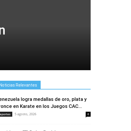
n
Noticias Relevantes
enezuela logra medallas de oro, plata y
ronce en Karate en los Juegos CAC...
5 agosto, 2026
eportes
0