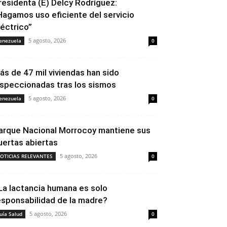
residenta (E) Delcy Rodríguez:
Hagamos uso eficiente del servicio
léctrico”
5 agosto, 2026
enezuela
0
ás de 47 mil viviendas han sido
nspeccionadas tras los sismos
5 agosto, 2026
enezuela
0
arque Nacional Morrocoy mantiene sus
uertas abiertas
5 agosto, 2026
OTICIAS RELEVANTES
0
La lactancia humana es solo
esponsabilidad de la madre?
5 agosto, 2026
uía Salud
0