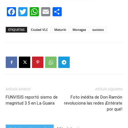
Facebook
Twitter
WhatsApp
Email
Compartir
ETIQUETAS
Ciudad VLC
Maturín
Monagas
sucesos
Artículo anterior
Artículo siguiente
FUNVISIS reportó sismo de
Foto inédita de Don Ramón
magnitud 3.5 en La Guaira
revoluciona las redes ¡Entérate
por qué!