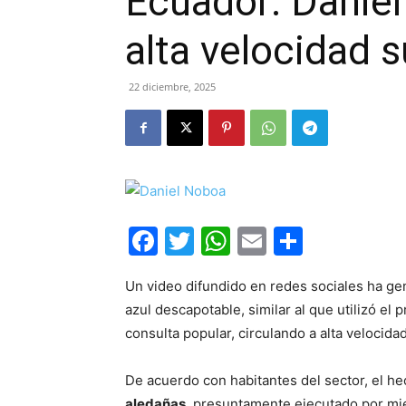
Ecuador: Daniel
alta velocidad 
22 diciembre, 2025
Facebook
Twitter
WhatsApp
Email
Compar
Un video difundido en redes sociales ha g
azul descapotable, similar al que utilizó el
consulta popular, circulando a alta velocida
De acuerdo con habitantes del sector, el 
aledañas
, presuntamente ejecutado por mi