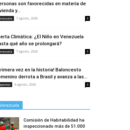
ersonas son favorecidas en materia de
vienda y...
7 agosto, 2026
enezuela
0
lerta Climática: ¿El Niño en Venezuela
asta qué año se prolongará?
7 agosto, 2026
enezuela
0
Primera vez en la historia! Baloncesto
emenino derrota a Brasil y avanza a las...
6 agosto, 2026
eportes
0
Venezuela
Comisión de Habitabilidad ha
inspeccionado más de 51.000