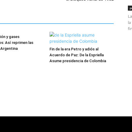
p
La
la
fi
ión y gases
s: Así reprimen las
 Argentina
Fin de la era Petro y adiós al
Acuerdo de Paz: De la Espriella
Asume presidencia de Colombia