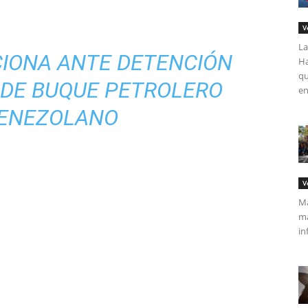
V
La
CIONA ANTE DETENCIÓN
Ha
qu
 DE BUQUE PETROLERO
en
ENEZOLANO
V
Má
ma
in