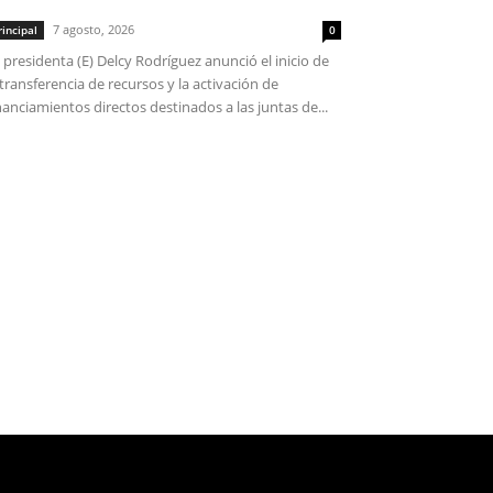
7 agosto, 2026
rincipal
0
 presidenta (E) Delcy Rodríguez anunció el inicio de
 transferencia de recursos y la activación de
nanciamientos directos destinados a las juntas de...