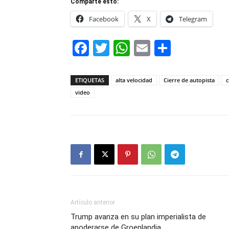
Comparte esto:
Facebook
X
Telegram
Facebook
Twitter
WhatsApp
Email
Compar
ETIQUETAS
alta velocidad
Cierre de autopista
c
video
Artículo anterior
Trump avanza en su plan imperialista de
apoderarse de Groenlandia