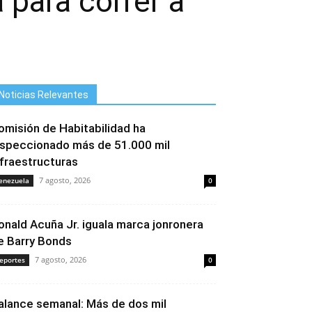
 para correr a
Noticias Relevantes
omisión de Habitabilidad ha
nspeccionado más de 51.000 mil
nfraestructuras
7 agosto, 2026
enezuela
0
onald Acuña Jr. iguala marca jonronera
e Barry Bonds
7 agosto, 2026
eportes
0
alance semanal: Más de dos mil