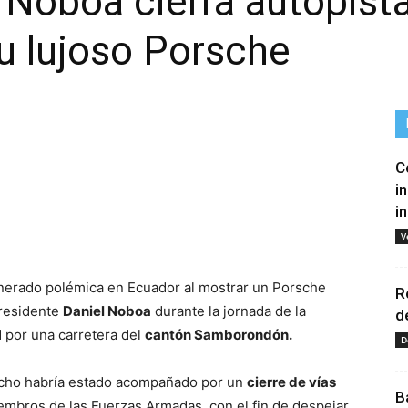
 Noboa cierra autopista
su lujoso Porsche
C
i
i
tir
V
enerado polémica en Ecuador al mostrar un Porsche
R
 presidente
Daniel Noboa
durante la jornada de la
d
d por una carretera del
cantón Samborondón.
D
hecho habría estado acompañado por un
cierre de vías
B
embros de las Fuerzas Armadas, con el fin de despejar