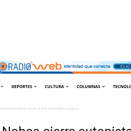
DEPORTES
CULTURA
COLUMNAS
TECNOL
autopista para correr a alta velocidad su lujoso...