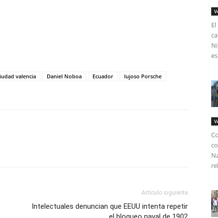
V
El
ca
tir
Ni
es
iudad valencia
Daniel Noboa
Ecuador
lujoso Porsche
V
Co
co
Na
re
Artículo siguiente
Intelectuales denuncian que EEUU intenta repetir
el bloqueo naval de 1902