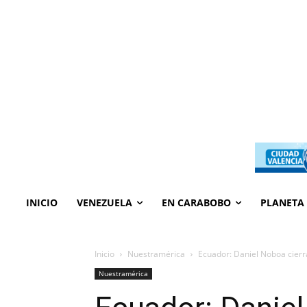
INICIO
VENEZUELA
EN CARABOBO
PLANETA
Inicio
Nuestramérica
Ecuador: Daniel Noboa cierra 
Nuestramérica