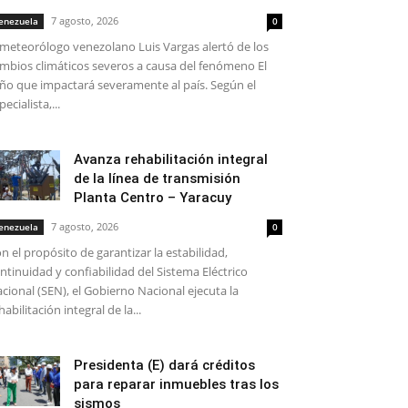
7 agosto, 2026
enezuela
0
 meteorólogo venezolano Luis Vargas alertó de los
mbios climáticos severos a causa del fenómeno El
ño que impactará severamente al país. Según el
pecialista,...
Avanza rehabilitación integral
de la línea de transmisión
Planta Centro – Yaracuy
7 agosto, 2026
enezuela
0
n el propósito de garantizar la estabilidad,
ntinuidad y confiabilidad del Sistema Eléctrico
cional (SEN), el Gobierno Nacional ejecuta la
habilitación integral de la...
Presidenta (E) dará créditos
para reparar inmuebles tras los
sismos