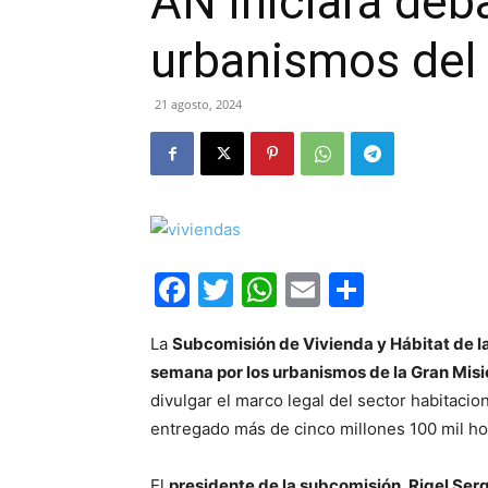
AN iniciará deb
urbanismos del 
21 agosto, 2024
Facebook
Twitter
WhatsApp
Email
Compar
La
Subcomisión de Vivienda y Hábitat de l
semana por los urbanismos de la Gran Mis
divulgar el marco legal del sector habitacio
entregado más de cinco millones 100 mil ho
El
presidente de la subcomisión, Rigel Ser