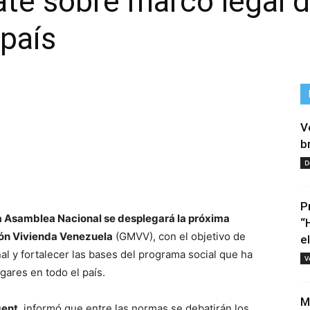
ate sobre marco legal d
país
V
b
D
tir
P
a Asamblea Nacional se desplegará la próxima
“
ión Vivienda Venezuela
(GMVV), con el objetivo de
e
nal y fortalecer las bases del programa social que ha
V
gares en todo el país.
M
gent
, informó que entre las normas se debatirán los