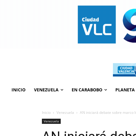
INICIO
VENEZUELA
EN CARABOBO
PLANETA
Inicio
Venezuela
AN iniciará debate sobre marco l
Venezuela