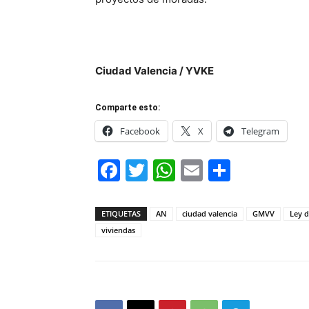
Ciudad Valencia / YVKE
Comparte esto:
Facebook
X
Telegram
Facebook
Twitter
WhatsApp
Email
Compar
ETIQUETAS
AN
ciudad valencia
GMVV
Ley d
viviendas