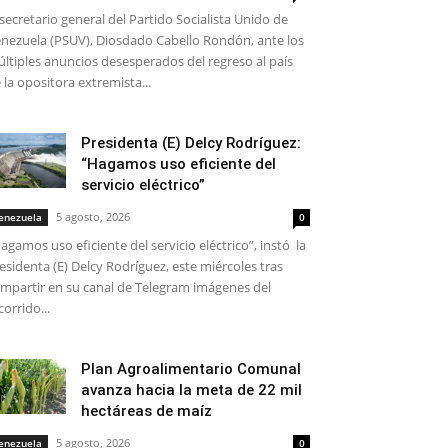
 secretario general del Partido Socialista Unido de
nezuela (PSUV), Diosdado Cabello Rondón, ante los
ltiples anuncios desesperados del regreso al país
 la opositora extremista...
Presidenta (E) Delcy Rodríguez:
“Hagamos uso eficiente del
servicio eléctrico”
5 agosto, 2026
enezuela
0
agamos uso eficiente del servicio eléctrico”, instó la
esidenta (E) Delcy Rodríguez, este miércoles tras
mpartir en su canal de Telegram imágenes del
corrido...
Plan Agroalimentario Comunal
avanza hacia la meta de 22 mil
hectáreas de maíz
5 agosto, 2026
enezuela
0