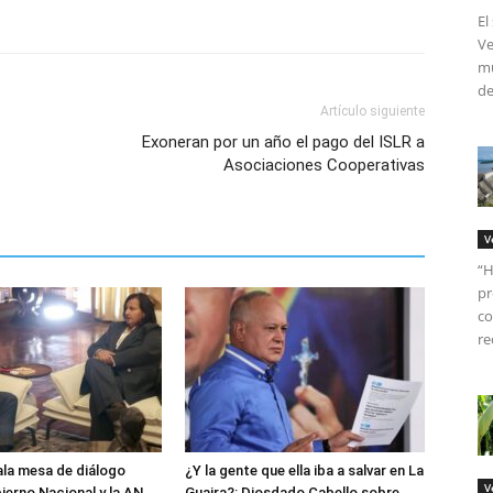
El
Ve
mú
de
Artículo siguiente
Exoneran por un año el pago del ISLR a
Asociaciones Cooperativas
V
“H
pr
co
re
ala mesa de diálogo
¿Y la gente que ella iba a salvar en La
V
ierno Nacional y la AN
Guaira?: Diosdado Cabello sobre