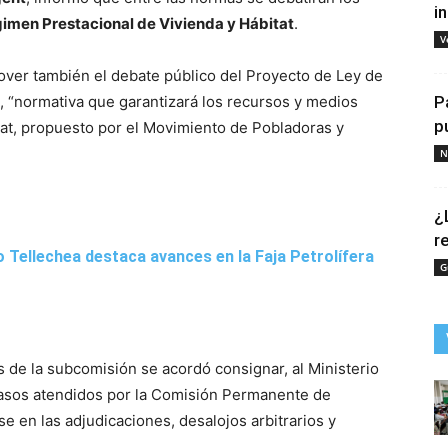
i
gimen Prestacional de Vivienda y Hábitat
.
V
ver también el debate público del Proyecto de Ley de
t, “normativa que garantizará los recursos y medios
P
p
tat, propuesto por el Movimiento de Pobladoras y
N
¿
r
 Tellechea destaca avances en la Faja Petrolífera
G
 de la subcomisión se acordó consignar, al Ministerio
 casos atendidos por la Comisión Permanente de
e en las adjudicaciones, desalojos arbitrarios y