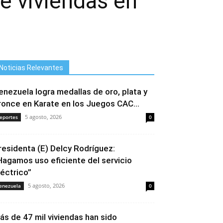
e viviendas en
Noticias Relevantes
enezuela logra medallas de oro, plata y
ronce en Karate en los Juegos CAC...
5 agosto, 2026
eportes
0
residenta (E) Delcy Rodríguez:
Hagamos uso eficiente del servicio
léctrico”
5 agosto, 2026
enezuela
0
ás de 47 mil viviendas han sido