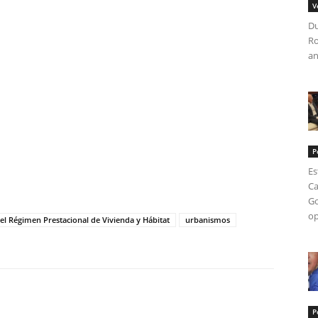
V
Du
Ro
an
P
tir
Es
Ca
Go
op
el Régimen Prestacional de Vivienda y Hábitat
urbanismos
P