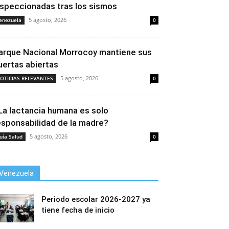
nspeccionadas tras los sismos
5 agosto, 2026
enezuela
0
arque Nacional Morrocoy mantiene sus
uertas abiertas
5 agosto, 2026
OTICIAS RELEVANTES
0
La lactancia humana es solo
esponsabilidad de la madre?
5 agosto, 2026
uía Salud
0
Venezuela
Periodo escolar 2026-2027 ya
tiene fecha de inicio