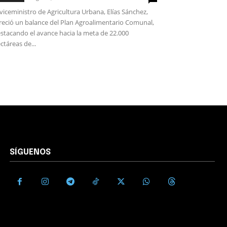
 viceministro de Agricultura Urbana, Elías Sánchez,
reció un balance del Plan Agroalimentario Comunal,
stacando el avance hacia la meta de 22.000
ctáreas de...
SÍGUENOS